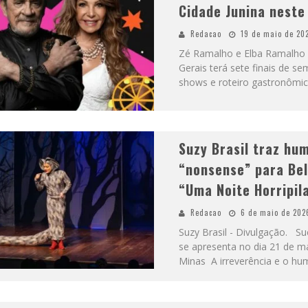
Cidade Junina nest
Redacao
19 de maio de 20
Zé Ramalho e Elba Ramalho -
Gerais terá sete finais de 
shows e roteiro gastronôm
Suzy Brasil traz hu
“nonsense” para Bel
“Uma Noite Horripil
Redacao
6 de maio de 202
Suzy Brasil - Divulgação. Suc
se apresenta no dia 21 de m
Minas A irreverência e o hu