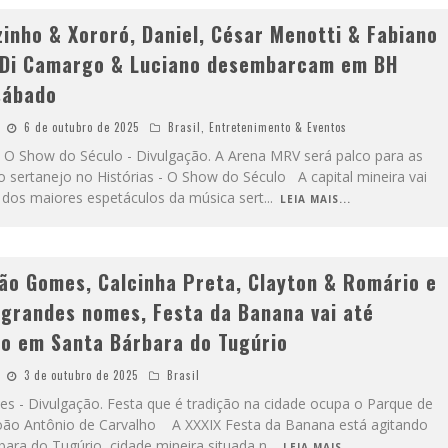
zinho & Xororó, Daniel, César Menotti & Fabiano
 Di Camargo & Luciano desembarcam em BH
sábado
6 de outubro de 2025
Brasil
,
Entretenimento & Eventos
 - O Show do Século - Divulgação. A Arena MRV será palco para as
o sertanejo no Histórias - O Show do Século A capital mineira vai
 dos maiores espetáculos da música sert
...
LEIA MAIS...
ão Gomes, Calcinha Preta, Clayton & Romário e
 grandes nomes, Festa da Banana vai até
o em Santa Bárbara do Tugúrio
3 de outubro de 2025
Brasil
s - Divulgação. Festa que é tradição na cidade ocupa o Parque de
oão Antônio de Carvalho A XXXIX Festa da Banana está agitando
bara do Tugúrio, cidade mineira situada n
...
LEIA MAIS...