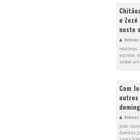
Chitão
e Zezé
neste 
Redacao
Histórias
estrelas d
sediar um
Com Jo
outros
doming
Redacao
João Gome
Eventos J
Santa Bár