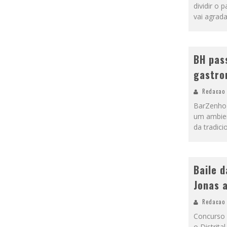
dividir o
vai agrad
BH pas
gastr
Redacao
BarZenho 
um ambient
da tradic
Baile 
Jonas 
Redacao
Concurso 
o Distrit