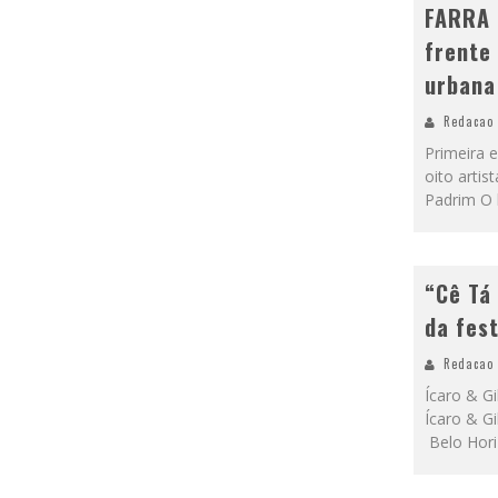
FARRA 
frente
urban
Redacao
Primeira 
oito arti
Padrim O 
“Cê Tá
da fes
Redacao
Ícaro & G
Ícaro & G
Belo Hori