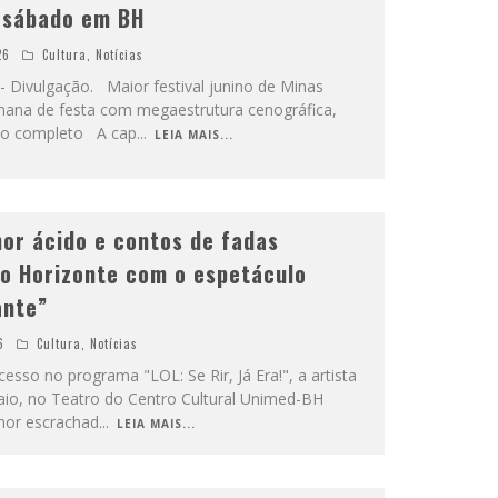
e sábado em BH
26
Cultura
,
Notícias
 Divulgação. Maior festival junino de Minas
semana de festa com megaestrutura cenográfica,
ico completo A cap
...
LEIA MAIS...
mor ácido e contos de fadas
o Horizonte com o espetáculo
ante”
6
Cultura
,
Notícias
esso no programa "LOL: Se Rir, Já Era!", a artista
aio, no Teatro do Centro Cultural Unimed-BH
mor escrachad
...
LEIA MAIS...