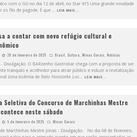
 palco com o GG no dia 12 de abril, no Star 415 Uma grande novidade
ar os fãs de pagode. É que
...
LEIA MAIS...
sa a contar com novo refúgio cultural e
onômico
28 de fevereiro de 2025
Brasil
,
Cultura
,
Minas Gerais
,
Notícias
- Divulgação. O BARzenho Gastrobar chega com a proposta de ser
e tranquilo e acolhedor para atrair público e induzir a revitalização
ional zona boêmia de Belo Horizonte Loc
...
LEIA MAIS...
da Seletiva do Concurso de Marchinhas Mestre
acontece neste sábado
5 de fevereiro de 2025
Minas Gerais
de Marchinhas Mestre Jonas - Divulgação. No dia 08 de fevereiro,
al será palco para o animado evento em que serão apresentadas as