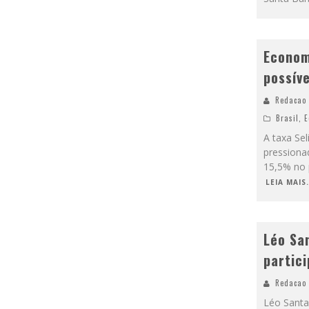
Econom
possív
Redacao
Brasil
,
E
A taxa Se
pressiona
15,5% no 
LEIA MAIS.
Léo Sa
partic
Redacao
Léo Santa