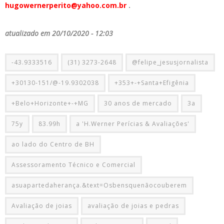
hugowernerperito@yahoo.com.br
.
atualizado em 20/10/2020 - 12:03
-43.9333516
(31) 3273-2648
@felipe_jesusjornalista
+30130-151/@-19.9302038
+353+-+Santa+Efigênia
+Belo+Horizonte+-+MG
30 anos de mercado
3a
75y
83.99h
a 'H.Werner Perícias & Avaliações'
ao lado do Centro de BH
Assessoramento Técnico e Comercial
asuapartedaherança.&text=Osbensquenãocouberem
Avaliação de joias
avaliação de joias e pedras