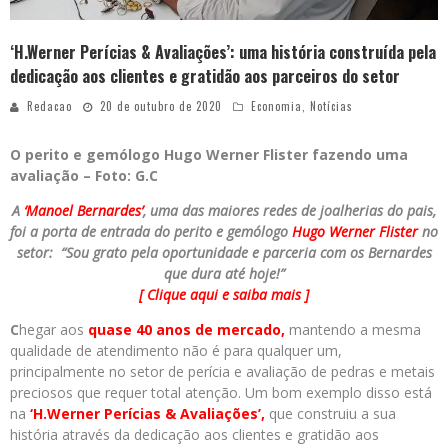
‘H.Werner Perícias & Avaliações’: uma história construída pela
dedicação aos clientes e gratidão aos parceiros do setor
Redacao
20 de outubro de 2020
Economia
,
Notícias
O perito e gemólogo Hugo Werner Flister fazendo uma
avaliação – Foto: G.C
A
‘Manoel Bernardes’
, uma das maiores redes de joalherias do pais,
foi a porta de entrada do perito e gemólogo
Hugo Werner Flister
no
setor: “Sou grato pela oportunidade e parceria com os Bernardes
que dura até hoje!”
[ Clique aqui e saiba mais ]
C
hegar aos
quase 40 anos de mercado,
mantendo a mesma
qualidade de atendimento não é para qualquer um,
principalmente no setor de perícia e avaliação de pedras e metais
preciosos que requer total atenção. Um bom exemplo disso está
na
‘H.Werner Perícias & Avaliações’,
que construiu a sua
história através da dedicação aos clientes e gratidão aos