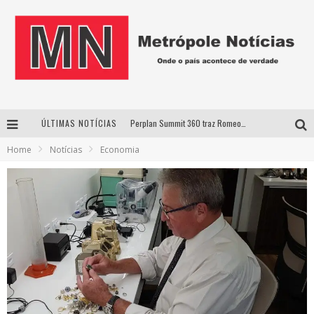
ÚLTIMAS NOTÍCIAS
Perplan Summit 360 traz Romeo Busarello a Uberlândia para debater o futuro dos negócios
Home
Notícias
Economia
Cantor Evandro Jr. na programação da Nova Sertaneja FM
Uberlândia recebe estreia nacional de espetáculo inspirado em episódio marcante da vida de Friedrich Nietzsche
Agosto Dourado: apoio, informação e acolhimento fortalecem o sucesso da amamentação