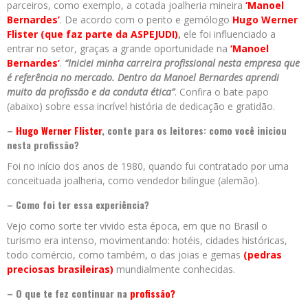
parceiros, como exemplo, a cotada joalheria mineira
‘Manoel
Bernardes’
. De acordo com o perito e gemólogo
Hugo Werner
Flister (que faz parte da ASPEJUDI)
,
ele foi influenciado a
entrar no setor, graças a grande oportunidade na
‘Manoel
Bernardes’
.
“Iniciei minha carreira profissional nesta empresa que
é referência no mercado. Dentro da Manoel Bernardes aprendi
muito da profissão e da conduta ética”
. Confira o bate papo
(abaixo) sobre essa incrível história de dedicação e gratidão.
–
Hugo Werner Flister
, conte para os leitores: como você iniciou
nesta profissão?
Foi no início dos anos de 1980, quando fui contratado por uma
conceituada joalheria, como vendedor bilíngue (alemão).
– Como foi ter essa experiência?
Vejo como sorte ter vivido esta época, em que no Brasil o
turismo era intenso, movimentando: hotéis, cidades históricas,
todo comércio, como também, o das joias e gemas
(pedras
preciosas brasileiras)
mundialmente conhecidas.
– O que te fez continuar na
profissão?