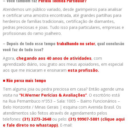
– Você também faz
Perícia Técnica Particular?
Atendemos um público variado, desde garimpeiros para analisar
e certificar uma amostra encontrada, até grandes partilhas para
herdeiros de famílias tradicionais, certificação de diamantes,
pedras preciosas e joias. Tudo isso para particulares, empresas e
profissionais do ramo joalheiro.
– Depois de todo esse tempo
trabalhando no setor
, qual conclusão
você faz de tudo isso?
Agora,
chegando aos 40 anos de atividades
, com
aprendizado diário, sou grato aos meus apoiadores, em especial
aos que me iniciaram e ensinaram
esta profissão.
■ Não perca mais tempo
Tem alguma joia ou pedra preciosa em casa? Então agende uma
visita na
“H.Werner Perícias & Avaliações”
. O escritório está
na Rua Pernambuco nº353 – Sala: 1005 – Bairro Funcionários –
Belo Horizonte / Minas Gerais | esquina com Avenida Brasil. Os
atendimentos são feitos através de agendamento pelos
telefones:
(31) 3273-2648
ou pelo:
(31) 99907-5881 (clique aqui
e fale direto no whastapp)
.
E-mail: