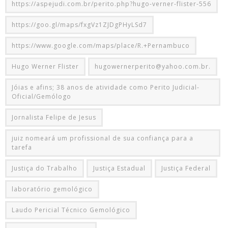
https://aspejudi.com.br/perito.php?hugo-verner-flister-556
https://goo.gl/maps/fxgVz1ZJDgPHyLSd7
https://www.google.com/maps/place/R.+Pernambuco
Hugo Werner Flister
hugowernerperito@yahoo.com.br.
Jóias e afins; 38 anos de atividade como Perito Judicial-
Oficial/Gemólogo
Jornalista Felipe de Jesus
juiz nomeará um profissional de sua confiança para a
tarefa
Justiça do Trabalho
Justiça Estadual
Justiça Federal
laboratório gemológico
Laudo Pericial Técnico Gemológico