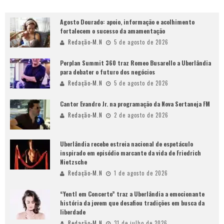
Agosto Dourado: apoio, informação e acolhimento
fortalecem o sucesso da amamentação
Redação-M.N
5 de agosto de 2026
Perplan Summit 360 traz Romeo Busarello a Uberlândia
para debater o futuro dos negócios
Redação-M.N
5 de agosto de 2026
Cantor Evandro Jr. na programação da Nova Sertaneja FM
Redação-M.N
2 de agosto de 2026
Uberlândia recebe estreia nacional de espetáculo
inspirado em episódio marcante da vida de Friedrich
Nietzsche
Redação-M.N
1 de agosto de 2026
“Yentl em Concerto” traz a Uberlândia a emocionante
história da jovem que desafiou tradições em busca da
liberdade
Redação-M.N
31 de julho de 2026