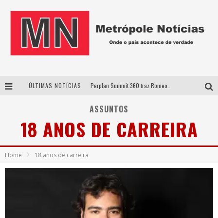
ÚLTIMAS NOTÍCIAS
Perplan Summit 360 traz Romeo Busarello a Uberlândia para debater o futuro dos negócios
Cantor Evandro Jr. na programação da Nova Sertaneja FM
ASSUNTOS
18 ANOS DE CARREIRA
Uberlândia recebe estreia nacional de espetáculo inspirado em episódio marcante da vida de Friedrich Nietzsche
Agosto Dourado: apoio, informação e acolhimento fortalecem o sucesso da amamentação
Home
18 anos de carreira