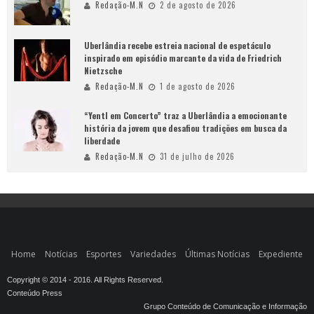
Redação-M.N
2 de agosto de 2026
Uberlândia recebe estreia nacional de espetáculo
inspirado em episódio marcante da vida de Friedrich
Nietzsche
Redação-M.N
1 de agosto de 2026
“Yentl em Concerto” traz a Uberlândia a emocionante
história da jovem que desafiou tradições em busca da
liberdade
Redação-M.N
31 de julho de 2026
Home
Notícias
Esportes
Variedades
Últimas Notícias
Expediente
Copyright © 2014 - 2016. All Rights Reserved.
Conteúdo Press
Grupo Conteúdo de Comunicação e Informação