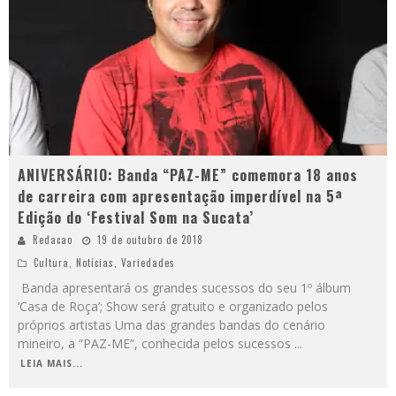
ANIVERSÁRIO: Banda “PAZ-ME” comemora 18 anos
de carreira com apresentação imperdível na 5ª
Edição do ‘Festival Som na Sucata’
Redacao
19 de outubro de 2018
Cultura
,
Notícias
,
Variedades
Banda apresentará os grandes sucessos do seu 1º álbum
‘Casa de Roça’; Show será gratuito e organizado pelos
próprios artistas Uma das grandes bandas do cenário
mineiro, a “PAZ-ME”, conhecida pelos sucessos
...
LEIA MAIS...