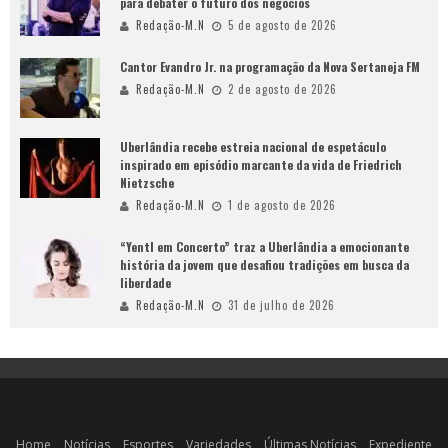
para debater o futuro dos negócios
Redação-M.N
5 de agosto de 2026
Cantor Evandro Jr. na programação da Nova Sertaneja FM
Redação-M.N
2 de agosto de 2026
Uberlândia recebe estreia nacional de espetáculo
inspirado em episódio marcante da vida de Friedrich
Nietzsche
Redação-M.N
1 de agosto de 2026
“Yentl em Concerto” traz a Uberlândia a emocionante
história da jovem que desafiou tradições em busca da
liberdade
Redação-M.N
31 de julho de 2026
Home
Notícias
Esportes
Variedades
Últimas Notícias
Expediente