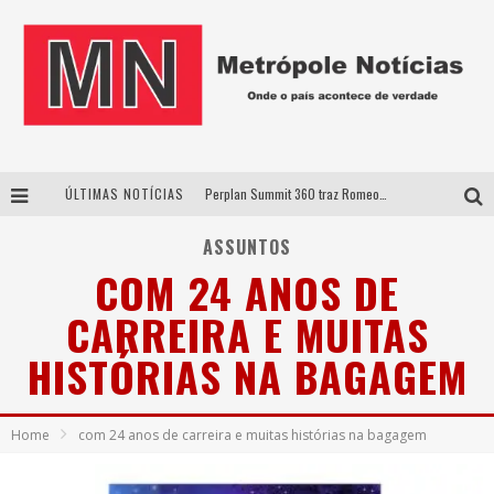
ÚLTIMAS NOTÍCIAS
Perplan Summit 360 traz Romeo Busarello a Uberlândia para debater o futuro dos negócios
Cantor Evandro Jr. na programação da Nova Sertaneja FM
ASSUNTOS
COM 24 ANOS DE
Uberlândia recebe estreia nacional de espetáculo inspirado em episódio marcante da vida de Friedrich Nietzsche
CARREIRA E MUITAS
Agosto Dourado: apoio, informação e acolhimento fortalecem o sucesso da amamentação
HISTÓRIAS NA BAGAGEM
Home
com 24 anos de carreira e muitas histórias na bagagem