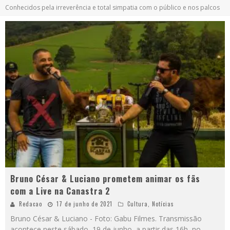
Conhecidos pela irreverência e total simpatia com o público e nos palcos
Bruno César & Luciano prometem animar os fãs
com a Live na Canastra 2
Redacao
17 de junho de 2021
Cultura
,
Notícias
Bruno César & Luciano - Foto: Gabu Filmes. Transmissão
acontece neste sábado, 19 de junho, a partir das 16h, no