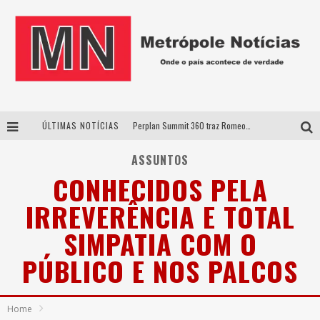
ÚLTIMAS NOTÍCIAS
Perplan Summit 360 traz Romeo Busarello a Uberlândia para debater o futuro dos negócios
Cantor Evandro Jr. na programação da Nova Sertaneja FM
ASSUNTOS
CONHECIDOS PELA
Uberlândia recebe estreia nacional de espetáculo inspirado em episódio marcante da vida de Friedrich Nietzsche
IRREVERÊNCIA E TOTAL
Agosto Dourado: apoio, informação e acolhimento fortalecem o sucesso da amamentação
SIMPATIA COM O
PÚBLICO E NOS PALCOS
Home