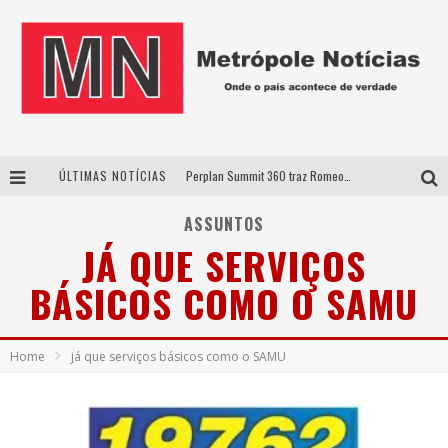
ÚLTIMAS NOTÍCIAS
Perplan Summit 360 traz Romeo Busarello a Uberlândia para debater o futuro dos negócios
Cantor Evandro Jr. na programação da Nova Sertaneja FM
ASSUNTOS
JÁ QUE SERVIÇOS
Uberlândia recebe estreia nacional de espetáculo inspirado em episódio marcante da vida de Friedrich Nietzsche
BÁSICOS COMO O SAMU
Agosto Dourado: apoio, informação e acolhimento fortalecem o sucesso da amamentação
Home
já que serviços básicos como o SAMU