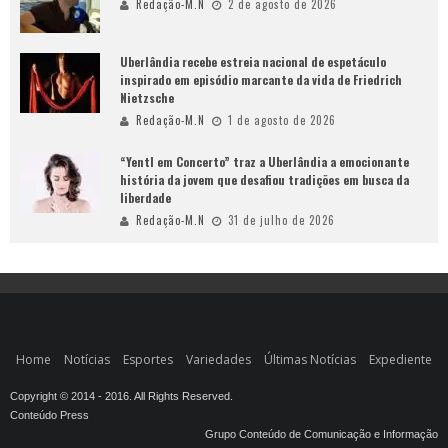
Redação-M.N
2 de agosto de 2026
Uberlândia recebe estreia nacional de espetáculo
inspirado em episódio marcante da vida de Friedrich
Nietzsche
Redação-M.N
1 de agosto de 2026
“Yentl em Concerto” traz a Uberlândia a emocionante
história da jovem que desafiou tradições em busca da
liberdade
Redação-M.N
31 de julho de 2026
Home
Notícias
Esportes
Variedades
Últimas Notícias
Expediente
Copyright © 2014 - 2016. All Rights Reserved.
Conteúdo Press
Grupo Conteúdo de Comunicação e Informação