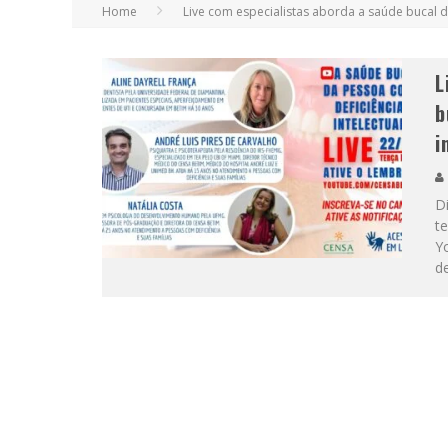
Home
Live com especialistas aborda a saúde bucal d
L
b
i
D
te
Y
de