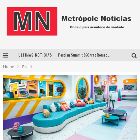
ÚLTIMAS NOTÍCIAS
Perplan Summit 360 traz Romeo Busarello a Uberlândia para debater o futuro dos negócios
Home
Brasil
Cantor Evandro Jr. na programação da Nova Sertaneja FM
Uberlândia recebe estreia nacional de espetáculo inspirado em episódio marcante da vida de Friedrich Nietzsche
Agosto Dourado: apoio, informação e acolhimento fortalecem o sucesso da amamentação