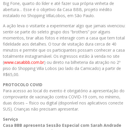
Big Fone, quarto do líder e até fazer sua própria vinheta de
abertura… Esse é o objetivo da Casa BBB, projeto inédito
instalado no Shopping VillaLobos, em São Paulo.
A ação leva o visitante a experimentar algo que jamais vivenciou:
sentir-se parte do seleto grupo dos “brothers” por alguns
momentos, tirar altas fotos e interagir com a casa que tem total
fidelidade aos detalhes. O tour de visitação dura cerca de 40
minutos e permite que os participantes possam conhecer a casa
totalmente instagramável. Os ingressos estão à venda no site
(
www.casabbb.com.br
) ou direto na bilheteria da atração no 2º
piso do Shopping Villa Lobos (ao lado da Camicado) a partir de
R$65,00.
PROTOCOLO COVID
Para acesso ao local do evento é obrigatório a apresentação do
comprovante de vacinação contra COVID-19 com, no mínimo,
duas doses – físico ou digital (disponível nos aplicativos conecte
SUS). Crianças não precisam apresentar.
Serviço
Casa BBB apresenta Sessão Especial com Sarah Andrade