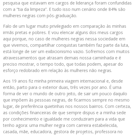
pesquisa que estavam em cargos de liderança foram confundidas
com a “tia da limpeza”. E tudo isso num cenário onde 84% são
mulheres negras com pós-graduação.
Falo de um lugar muito privilegiado em comparação às minhas
irmãs pretas e pobres. E vou elencar alguns dos meus cargos
aqui porque, no caso de mulheres negras nessa sociedade em
que vivemos, compartilhar conquistas também faz parte da luta,
está longe de ser um exibicionismo vazio. Sofremos com muitos
atravessamentos que atrasam demais nossa caminhada e é
preciso mostrar, o tempo todo, que todas podem, apesar do
esforço redobrado em relação às mulheres não negras.
Aos 19 anos fiz minha primeira viagem internacional e, desde
então, parto para o exterior duas, três vezes por ano. É uma
forma de ver o mundo de outro jeito, de sair um pouco daquilo
que impõem às pessoas negras, de ficarmos sempre no mesmo
lugar, de preferência quietinhas nos nossos bairros. Com certeza,
as condições financeiras de que sempre dispus e a minha sede
por conhecimento e igualdade me conduziram para a vida que
tenho agora: uma mulher negra com carreira estabelecida,
casada, mãe, educadora, gestora de projetos, professora no