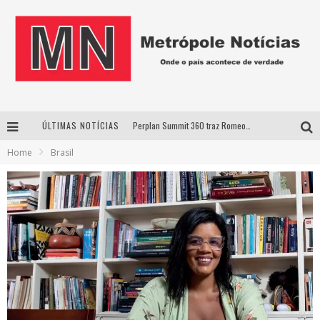
ÚLTIMAS NOTÍCIAS
Perplan Summit 360 traz Romeo Busarello a Uberlândia para debater o futuro dos negócios
Home
Brasil
Cantor Evandro Jr. na programação da Nova Sertaneja FM
Uberlândia recebe estreia nacional de espetáculo inspirado em episódio marcante da vida de Friedrich Nietzsche
Agosto Dourado: apoio, informação e acolhimento fortalecem o sucesso da amamentação