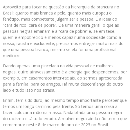
Aproveito para tocar na questão da hierarquia da brancura no
Brasil: quanto mais branca a pele, quanto mais europeu o
fenótipo, mais competente julgam ser a pessoa. É a ideia do
“cara de rico, cara de pobre”. De uma maneira geral, o que as
pessoas negras emanam é a “cara de pobre” e, se em tese,
quem é empobrecido é menos capaz numa sociedade como a
nossa, racista e excludente, precisamos entregar muito mais do
que uma pessoa branca, mesmo se ela for uma profissional
medíocre.
Dando apenas uma pincelada na vida pessoal de mulheres
negras, outro atravessamento é a energia que despendemos, por
exemplo, em casamentos inter-raciais, ao sermos apresentada
para a família, para os amigos. Há muita desconfiança do outro
lado e tudo isso nos atrasa.
Enfim, tem sido duro, ao mesmo tempo importante perceber que
temos um longo caminho pela frente. Só temos uma coisa a
fazer: colocar a mão na massa. Nada blinda uma pessoa negra
do racismo e tá tudo errado. A mulher negra ainda não tem o que
comemorar neste 8 de março do ano de 2023 no Brasil.