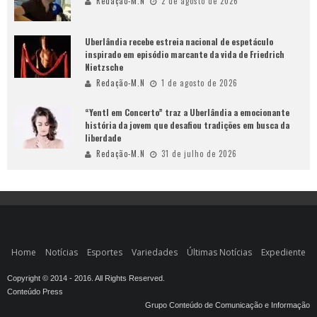
Redação-M.N
2 de agosto de 2026
Uberlândia recebe estreia nacional de espetáculo
inspirado em episódio marcante da vida de Friedrich
Nietzsche
Redação-M.N
1 de agosto de 2026
“Yentl em Concerto” traz a Uberlândia a emocionante
história da jovem que desafiou tradições em busca da
liberdade
Redação-M.N
31 de julho de 2026
Home
Notícias
Esportes
Variedades
Últimas Notícias
Expediente
Copyright © 2014 - 2016. All Rights Reserved.
Conteúdo Press
Grupo Conteúdo de Comunicação e Informação