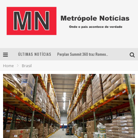
ÚLTIMAS NOTÍCIAS
Perplan Summit 360 traz Romeo Busarello a Uberlândia para debater o futuro dos negócios
Home
Brasil
Cantor Evandro Jr. na programação da Nova Sertaneja FM
Uberlândia recebe estreia nacional de espetáculo inspirado em episódio marcante da vida de Friedrich Nietzsche
Agosto Dourado: apoio, informação e acolhimento fortalecem o sucesso da amamentação