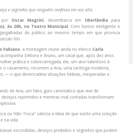
sejo e segredos que ninguém confessa em voz alta.
a por
Oscar Magrini
, desembarca em
Uberlândia
para
), às 20h, no Teatro Municipal
. Com humor inteligente e
r gargalhadas do público ao mesmo tempo em que provoca
século XXI.
o Fabiano
, a montagem reúne ainda no elenco
Carla
a acompanha Débora e Bruno, um casal que, após dez anos
mulher prática e sobrecarregada; ele, um ator talentoso à
var o casamento, recorrem a Ana, uma taróloga moderna,
s — o que desencadeia situações hilárias, inesperadas e
ido de Ana, um falso guru carismático que vive de
, desejos reprimidos e mentiras mal contadas transformam
plosiva.
ca ou Não Troca” satiriza a ideia de que existe uma solução
e na vida.
ntasias escondidas, desejos proibidos e segredos que podem