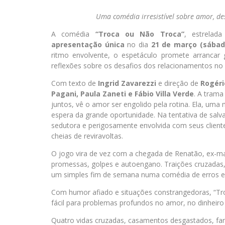
Uma comédia irresistível sobre amor, de
A comédia
“Troca ou Não Troca”
, estrelad
apresentação única
no dia
21 de março (sábado
ritmo envolvente, o espetáculo promete arranca
reflexões sobre os desafios dos relacionamentos no 
Com texto de
Ingrid Zavarezzi
e direção de
Rogéri
Pagani, Paula Zaneti e Fábio Villa Verde
. A tram
juntos, vê o amor ser engolido pela rotina. Ela, uma 
espera da grande oportunidade. Na tentativa de sal
sedutora e perigosamente envolvida com seus cliente
cheias de reviravoltas.
O jogo vira de vez com a chegada de Renatão, ex-mar
promessas, golpes e autoengano. Traições cruzadas
um simples fim de semana numa comédia de erros ex
Com humor afiado e situações constrangedoras, “Tro
fácil para problemas profundos no amor, no dinheiro 
Quatro vidas cruzadas, casamentos desgastados, fa