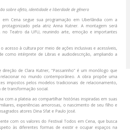
ão sobre afeto, identidade e liberdade de gênero
odos em Cena segue sua programação em Uberlândia com a
”, protagonizado pela atriz Anna Kutner. A montagem será
, no Teatro da UFU, reunindo arte, emoção e importantes
 acesso à cultura por meio de ações inclusivas e acessíveis,
de como intérprete de Libras e audiodescrição, ampliando a
e direção de Clara Kutner, “Passarinho” é um monólogo que
se relacionar no mundo contemporâneo. A obra propõe uma
tes impostos pelos modelos tradicionais de relacionamento,
de transformação social.
a com a plateia ao compartilhar histórias inspiradas em suas
miliares, experiências amorosas, o nascimento de seu filho e
agrados atores Dina Sfat e Paulo José.
tamente com os valores do Festival Todos em Cena, que busca
espeito às diferentes formas de existir e ocupar espaços na