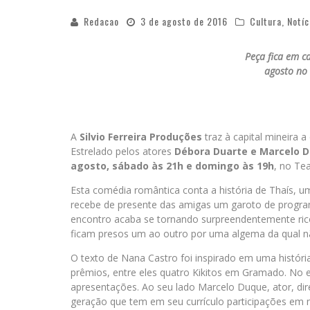
Redacao
3 de agosto de 2016
Cultura
,
Notíc
Peça fica em c
agosto no 
A
Silvio Ferreira Produções
traz à capital mineira a
Estrelado pelos atores
Débora Duarte e Marcelo 
agosto, sábado às 21h e domingo às 19h
, no Te
Esta comédia romântica conta a história de Thaís, um
recebe de presente das amigas um garoto de program
encontro acaba se tornando surpreendentemente ric
ficam presos um ao outro por uma algema da qual n
O texto de Nana Castro foi inspirado em uma históri
prêmios, entre eles quatro Kikitos em Gramado. No 
apresentações. Ao seu lado Marcelo Duque, ator, dire
geração que tem em seu currículo participações em n