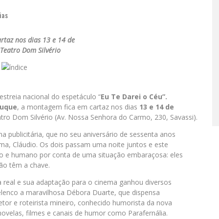
ias
artaz nos dias 13 e 14 de
Teatro Dom Silvério
 estreia nacional do espetáculo “
Eu Te Darei o Céu”.
Duque
, a montagem fica em cartaz nos dias
13 e 14 de
atro Dom Silvério (Av. Nossa Senhora do Carmo, 230, Savassi).
a publicitária, que no seu aniversário de sessenta anos
a, Cláudio. Os dois passam uma noite juntos e este
o e humano por conta de uma situação embaraçosa: eles
ão têm a chave.
a real e sua adaptação para o cinema ganhou diversos
elenco a maravilhosa Débora Duarte, que dispensa
tor e roteirista mineiro, conhecido humorista da nova
ovelas, filmes e canais de humor como Parafernália.