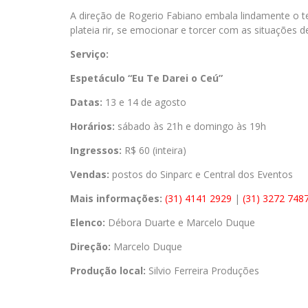
A direção de Rogerio Fabiano embala lindamente o t
plateia rir, se emocionar e torcer com as situações d
Serviço:
Espetáculo “Eu Te Darei o Ceú”
Datas:
13 e 14 de agosto
Horários:
sábado às 21h e domingo às 19h
Ingressos:
R$ 60 (inteira)
Vendas:
postos do Sinparc e Central dos Eventos
Mais informações:
(31) 4141 2929
|
(31) 3272 748
Elenco:
Débora Duarte e Marcelo Duque
Direção:
Marcelo Duque
Produção local:
Silvio Ferreira Produções