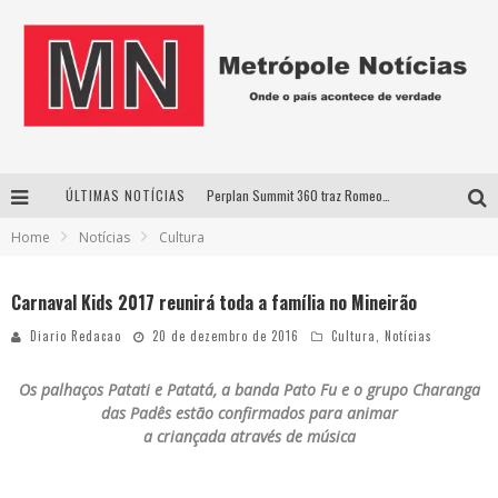
ÚLTIMAS NOTÍCIAS
Perplan Summit 360 traz Romeo Busarello a Uberlândia para debater o futuro dos negócios
Home
Notícias
Cultura
Cantor Evandro Jr. na programação da Nova Sertaneja FM
Uberlândia recebe estreia nacional de espetáculo inspirado em episódio marcante da vida de Friedrich Nietzsche
Carnaval Kids 2017 reunirá toda a família no Mineirão
Agosto Dourado: apoio, informação e acolhimento fortalecem o sucesso da amamentação
Diario Redacao
20 de dezembro de 2016
Cultura
,
Notícias
Os palhaços Patati e Patatá, a banda Pato Fu e o grupo Charanga
das Padês estão confirmados para animar
a criançada através de música