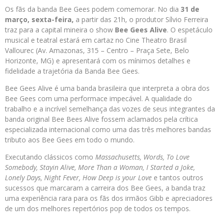
Os fãs da banda Bee Gees podem comemorar. No dia
31 de
março, sexta-feira,
a partir das 21h, o produtor Sílvio Ferreira
traz para a capital mineira o show
Bee Gees Alive
. O espetáculo
musical e teatral estará em cartaz no Cine Theatro Brasil
Vallourec (Av. Amazonas, 315 – Centro – Praça Sete, Belo
Horizonte, MG) e apresentará com os mínimos detalhes e
fidelidade a trajetória da Banda Bee Gees.
Bee Gees Alive é uma banda brasileira que interpreta a obra dos
Bee Gees com uma performace impecável. A qualidade do
trabalho e a incrível semelhança das vozes de seus integrantes da
banda original Bee Bees Alive fossem aclamados pela crítica
especializada internacional como uma das três melhores bandas
tributo aos Bee Gees em todo o mundo.
Executando clássicos como
Massachusetts, Words, To Love
Somebody, Stayin Alive, More Than a Woman, I Started a Joke,
Lonely Days, Night Fever, How Deep is your Love
e tantos outros
sucessos que marcaram a carreira dos Bee Gees, a banda traz
uma experiência rara para os fãs dos irmãos Gibb e apreciadores
de um dos melhores repertórios pop de todos os tempos.