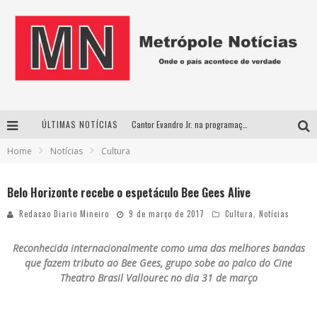
ÚLTIMAS NOTÍCIAS
Cantor Evandro Jr. na programação da Nova Sertaneja FM
Home
Notícias
Cultura
Uberlândia recebe estreia nacional de espetáculo inspirado em episódio marcante da vida de Friedrich Nietzsche
“Yentl em Concerto” traz a Uberlândia a emocionante história da jovem que desafiou tradições em busca da liberdade
Belo Horizonte recebe o espetáculo Bee Gees Alive
Perplan Summit 360 traz Romeo Busarello a Uberlândia para debater o futuro dos negócios
Redacao Diario Mineiro
9 de março de 2017
Cultura
,
Notícias
Reconhecida internacionalmente como uma das melhores bandas
que fazem tributo ao Bee Gees, grupo sobe ao palco do Cine
Theatro Brasil Vallourec no dia 31 de março