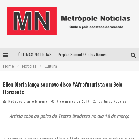
ÚLTIMAS NOTÍCIAS
Perplan Summit 360 traz Romeo Busarello a Uberlândia para debater o futuro dos negócios
Home
Notícias
Cultura
Cantor Evandro Jr. na programação da Nova Sertaneja FM
Uberlândia recebe estreia nacional de espetáculo inspirado em episódio marcante da vida de Friedrich Nietzsche
Ellen Oléria lança seu novo disco #Afrofuturista em Belo
Horizonte
Agosto Dourado: apoio, informação e acolhimento fortalecem o sucesso da amamentação
Redacao Diario Mineiro
7 de março de 2017
Cultura
,
Notícias
Artista sobe ao palco do Teatro Bradesco no dia 18 de março