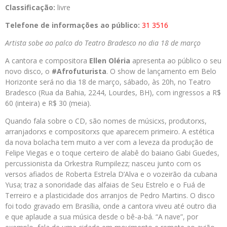
Classificação:
livre
Telefone de informações ao público:
31 3516
Artista sobe ao palco do Teatro Bradesco no dia 18 de março
A cantora e compositora
Ellen Oléria
apresenta ao público o seu
novo disco, o
#Afrofuturista
. O show de lançamento em Belo
Horizonte será no dia 18 de março, sábado, às 20h, no Teatro
Bradesco (Rua da Bahia, 2244, Lourdes, BH), com ingressos a R$
60 (inteira) e R$ 30 (meia).
Quando fala sobre o CD, são nomes de músicxs, produtorxs,
arranjadorxs e compositorxs que aparecem primeiro. A estética
da nova bolacha tem muito a ver com a leveza da produção de
Felipe Viegas e o toque certeiro de alabê do baiano Gabi Guedes,
percussionista da Orkestra Rumpilezz; nasceu junto com os
versos afiados de Roberta Estrela D’Alva e o vozeirão da cubana
Yusa; traz a sonoridade das alfaias de Seu Estrelo e o Fuá de
Terreiro e a plasticidade dos arranjos de Pedro Martins. O disco
foi todo gravado em Brasília, onde a cantora viveu até outro dia
e que aplaude a sua música desde o bê-a-bá. “A nave”, por