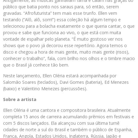
Antigamente, as músicas ganhavam fama e caíam nas graças do
público que batia ponto nos saraus para, só então, serem
gravadas. “Afrofuturista” tem mais esse trunfo. Ellen vem
testando (“Alô, alô, som!”) essa coleção há algum tempo e
selecionou para a bolacha exatamente o que queria cantar, o que
provou e sabe que funciona ao vivo, o que está com muita
vontade de espalhar pelo planeta. “É muito gostoso ver nos
shows que o povo já decorou esse repertório. Agora temos o
disco e chegou a hora de mais gente, muito mais gente (risos),
conhecer o trabalho”, fala, com brilho nos olhos e o timbre macio
que o Brasil já conhece tão bem.
Neste lançamento, Ellen Oléria estará acompanhada por
Salomão Soares (teclados), Davi Gomes (bateria), Ed Menezes
(baixo) e Valentino Menezes (percussões).
Sobre a artista
Ellen Oléria é uma cantora e compositora brasileira. Atualmente
completa 15 anos de carreira acumulando prêmios em festivais e
com 5 discos lançados. Ela alcançou com sua última turnê
cidades de norte a sul do Brasil e também o público de Espanha,
França, Angola, Estados Unidos, Inglaterra, Rússia, Japão e