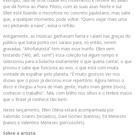
exemplo, fala de uma cidade em movimento e remete ao avião
que dá forma ao Plano Piloto, com as suas asas Norte e Sul.
Ellen está fixando o microfone no concreto paulistano, mas sabe
que, a qualquer momento, pode voltar. “Quero viajar mais uma
vez pilotando a nave”, avisa o refrão.
Antigamente, as músicas ganhavam fama e caíam nas graças do
público que batia ponto nos saraus para, só então, serem
gravadas. “Afrofuturista” tem mais esse trunfo. Ellen vem
testando (“Alô, alô, som!”) essa coleção há algum tempo e
selecionou para a bolacha exatamente o que queria cantar, o que
provou e sabe que funciona ao vivo, o que está com muita
vontade de espalhar pelo planeta. “É muito gostoso ver nos
shows que o povo já decorou esse repertório. Agora temos o
disco e chegou a hora de mais gente, muito mais gente (risos),
conhecer o trabalho”, fala, com brilho nos olhos e o timbre macio
que o Brasil já conhece tão bem.
Neste lançamento, Ellen Oléria estará acompanhada por
Salomão Soares (teclados), Davi Gomes (bateria), Ed Menezes
(baixo) e Valentino Menezes (percussões).
Sobre a artista