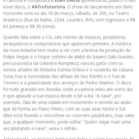
A cantora e compositora
Ellen Oléria
apresenta ao público o seu
novo disco, o
#Afrofuturista
. O show de lançamento em Belo
Horizonte será no dia 18 de março, sábado, às 20h, no Teatro
Bradesco (Rua da Bahia, 2244, Lourdes, BH), com ingressos a R$
60 (inteira) e R$ 30 (meia).
Quando fala sobre o CD, são nomes de músicxs, produtorxs,
arranjadorxs e compositorxs que aparecem primeiro. A estética
da nova bolacha tem muito a ver com a leveza da produção de
Felipe Viegas e o toque certeiro de alabê do baiano Gabi Guedes,
percussionista da Orkestra Rumpilezz; nasceu junto com os
versos afiados de Roberta Estrela D’Alva e o vozeirão da cubana
Yusa; traz a sonoridade das alfaias de Seu Estrelo e o Fuá de
Terreiro e a plasticidade dos arranjos de Pedro Martins. O disco
foi todo gravado em Brasília, onde a cantora viveu até outro dia
e que aplaude a sua música desde o bê-a-bá. “A nave”, por
exemplo, fala de uma cidade em movimento e remete ao avião
que dá forma ao Plano Piloto, com as suas asas Norte e Sul.
Ellen está fixando o microfone no concreto paulistano, mas sabe
que, a qualquer momento, pode voltar. “Quero viajar mais uma
vez pilotando a nave”, avisa o refrão.