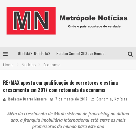
ÚLTIMAS NOTÍCIAS
Perplan Summit 360 traz Romeo Busarello a Uberlândia para debater o futuro dos negócios
Home
Notícias
Economia
Cantor Evandro Jr. na programação da Nova Sertaneja FM
Uberlândia recebe estreia nacional de espetáculo inspirado em episódio marcante da vida de Friedrich Nietzsche
RE/MAX aposta em qualificação de corretores e estima
crescimento em 2017 com retomada da economia
Agosto Dourado: apoio, informação e acolhimento fortalecem o sucesso da amamentação
Redacao Diario Mineiro
7 de março de 2017
Economia
,
Notícias
Além do crescimento de 8% do sistema de franchising no último
ano, a franquia imobiliária internacional está entre as mais
promissoras do mundo para este ano