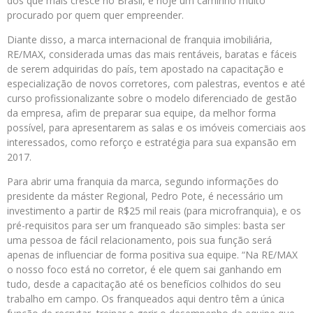
dos que mais cresce no Brasil, é hoje um caminho muito
procurado por quem quer empreender.
Diante disso, a marca internacional de franquia imobiliária,
RE/MAX, considerada umas das mais rentáveis, baratas e fáceis
de serem adquiridas do país, tem apostado na capacitação e
especialização de novos corretores, com palestras, eventos e até
curso profissionalizante sobre o modelo diferenciado de gestão
da empresa, afim de preparar sua equipe, da melhor forma
possível, para apresentarem as salas e os imóveis comerciais aos
interessados, como reforço e estratégia para sua expansão em
2017.
Para abrir uma franquia da marca, segundo informações do
presidente da máster Regional, Pedro Pote, é necessário um
investimento a partir de R$25 mil reais (para microfranquia), e os
pré-requisitos para ser um franqueado são simples: basta ser
uma pessoa de fácil relacionamento, pois sua função será
apenas de influenciar de forma positiva sua equipe. “Na RE/MAX
o nosso foco está no corretor, é ele quem sai ganhando em
tudo, desde a capacitação até os benefícios colhidos do seu
trabalho em campo. Os franqueados aqui dentro têm a única