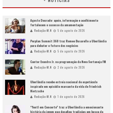
+ NOTÍCIAS
Agosto Dourado: apoio, informação e acolhimento
fortalecem o sucesso da amamentação
Redação-M.N
5 de agosto de 2026
Perplan Summit 360 traz Romeo Busarello a Uberlândia
para debater o futuro dos negócios
Redação-M.N
5 de agosto de 2026
Cantor Evandro Jr. na programação da Nova Sertaneja FM
Redação-M.N
2 de agosto de 2026
Uberlândia recebe estreia nacional de espetáculo
inspirado em episódio marcante da vida de Friedrich
Nietzsche
Redação-M.N
1 de agosto de 2026
“Yentl em Concerto” traz a Uberlândia a emocionante
história da jovem que desafiou tradições em busca da