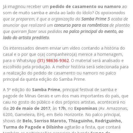
Já imaginou receber um
pedido de casamento ou namoro
ao
som de muito samba e ainda ao lado do ídolo?
Os apaixonados
que se preparem, é que a organização do
Samba Prime 5
acaba de
anunciar que realizará um
concurso para os românticos
de plantão
que queiram fazer seus pedidos
no palco principal do evento, ao
lado do artista predileto
.
Os interessados devem enviar um vídeo contando a história do
casal e o por que o(a) companheiro(a) merece a homenagem,
para o WhatsApp
(31) 98636-9362
. O material será analisado e
escolhido pela produção. A melhor história será selecionada para
a realização do pedido de casamento ou namoro no palco
principal da quinta edição do Samba Prime.
A 5ª edição do
Samba Prime
, principal festival de samba e
pagode de Minas Gerais e um dos mais importantes do país, que
caiu no gosto do público e dos próprios artistas, acontecerá no
dia
20 de maio de 2017
, às
17h
, no
Expominas
(Av. Amazonas,
6200, Gameleira, BH), em Belo Horizonte. No palco principal,
shows de
Belo, Sorriso Maroto, Thiaguinho, Rodriguinho,
Turma do Pagode e Dilsinho
agitarão a festa, que contará