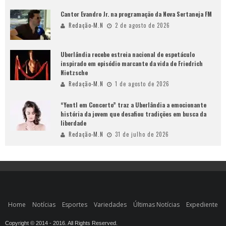
Cantor Evandro Jr. na programação da Nova Sertaneja FM
Redação-M.N
2 de agosto de 2026
Uberlândia recebe estreia nacional de espetáculo
inspirado em episódio marcante da vida de Friedrich
Nietzsche
Redação-M.N
1 de agosto de 2026
“Yentl em Concerto” traz a Uberlândia a emocionante
história da jovem que desafiou tradições em busca da
liberdade
Redação-M.N
31 de julho de 2026
Home
Notícias
Esportes
Variedades
Últimas Notícias
Expediente
Copyright © 2014 - 2016. All Rights Reserved.