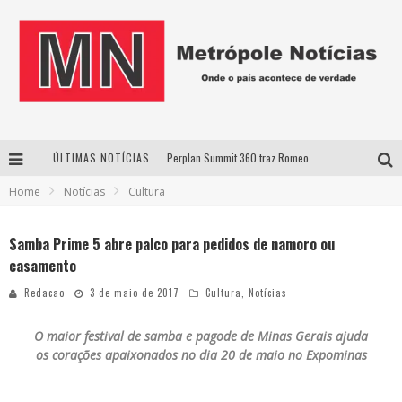
ÚLTIMAS NOTÍCIAS
Perplan Summit 360 traz Romeo Busarello a Uberlândia para debater o futuro dos negócios
Home
Notícias
Cultura
Cantor Evandro Jr. na programação da Nova Sertaneja FM
Uberlândia recebe estreia nacional de espetáculo inspirado em episódio marcante da vida de Friedrich Nietzsche
Samba Prime 5 abre palco para pedidos de namoro ou
casamento
Agosto Dourado: apoio, informação e acolhimento fortalecem o sucesso da amamentação
Redacao
3 de maio de 2017
Cultura
,
Notícias
O maior festival de samba e pagode de Minas Gerais ajuda
os corações apaixonados no dia 20 de maio no Expominas