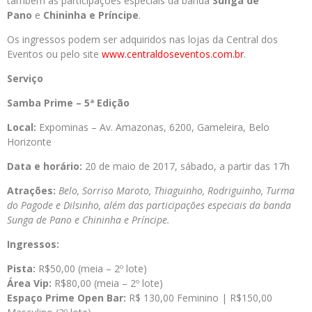
também as participações especiais da banda
Sunga de
Pano
e
Chininha e Príncipe
.
Os ingressos podem ser adquiridos nas lojas da Central dos
Eventos ou pelo site
www.centraldoseventos.com.br
.
Serviço
Samba Prime – 5ª Edição
Local:
Expominas – Av. Amazonas, 6200, Gameleira, Belo
Horizonte
Data e horário:
20 de maio de 2017, sábado, a partir das 17h
Atrações:
Belo, Sorriso Maroto, Thiaguinho, Rodriguinho, Turma
do Pagode e Dilsinho, além das participações especiais da banda
Sunga de Pano e Chininha e Príncipe.
Ingressos:
Pista:
R$50,00 (meia – 2º lote)
Área Vip:
R$80,00 (meia – 2º lote)
Espaço Prime Open Bar:
R$ 130,00 Feminino | R$150,00