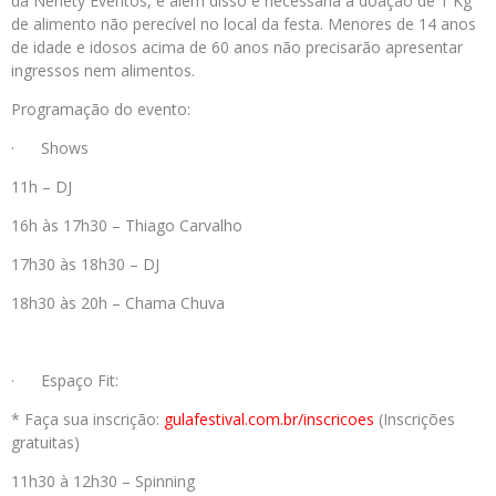
da Nenety Eventos, e além disso é necessária a doação de 1 Kg
de alimento não perecível no local da festa. Menores de 14 anos
de idade e idosos acima de 60 anos não precisarão apresentar
ingressos nem alimentos.
Programação do evento:
· Shows
11h – DJ
16h às 17h30 – Thiago Carvalho
17h30 às 18h30 – DJ
18h30 às 20h – Chama Chuva
· Espaço Fit:
* Faça sua inscrição:
gulafestival.com.
br/inscricoes
(Inscrições
gratuitas)
11h30 à 12h30 – Spinning