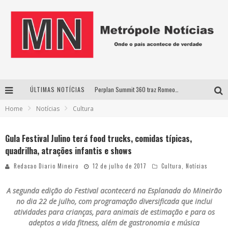
ÚLTIMAS NOTÍCIAS
Perplan Summit 360 traz Romeo Busarello a Uberlândia para debater o futuro dos negócios
Home
Notícias
Cultura
Cantor Evandro Jr. na programação da Nova Sertaneja FM
Uberlândia recebe estreia nacional de espetáculo inspirado em episódio marcante da vida de Friedrich Nietzsche
Gula Festival Julino terá food trucks, comidas típicas,
quadrilha, atrações infantis e shows
Agosto Dourado: apoio, informação e acolhimento fortalecem o sucesso da amamentação
Redacao Diario Mineiro
12 de julho de 2017
Cultura
,
Notícias
A segunda edição do Festival acontecerá na Esplanada do Mineirão
no dia 22 de julho, com programação diversificada que inclui
atividades para crianças, para animais de estimação e para os
adeptos a vida fitness, além de gastronomia e música