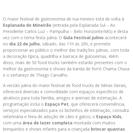
O maior festival de gastronomia de rua mineiro está de volta à
Esplanada do Mineirão
(entrada pela Esplanada Sul – Av.
Presidente Carlos Luz – Pampulha – Belo Horizonte/MG) e desta
vez com o tema festa julina. O
Gula Festival Julino
acontecerá
no
dia 22 de julho
, sábado, das 11h às 20h, e promete
proporcionar ao público o melhor das tradições julinas, com toda
a decoração típica, quadrilha e barraca de guloseimas. Além
disso, mais de 50 food trucks também estarão presentes com o
melhor da gastronomia e shows da banda de forró Chama Chuva
e o sertanejo de Thiago Carvalho.
A versão julina do maior festival de food trucks de Minas Gerais,
oferecerá diversão e comodidade com espaços específicos de
atrativos para toda família, amigos e animais de estimação. A
programação inclui o
Espaço Pet
, que oferecerá conveniência,
serviços especializados para os bichinhos de estimação, consulta
veterinária e feira de adoção de cães e gatos
;
o
Espaço Kids
,
com uma
área de lazer completa
montada com muitos
brinquedos e shows infantis para a criançada
brincar quantas