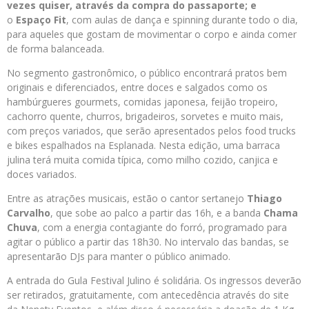
vezes quiser, através da compra do
passaporte; e
o
Espaço Fit
, com aulas de dança e spinning durante todo o dia,
para aqueles que gostam de movimentar o corpo e ainda comer
de forma balanceada.
No segmento gastronômico, o público encontrará pratos bem
originais e diferenciados, entre doces e salgados como os
hambúrgueres gourmets, comidas japonesa, feijão tropeiro,
cachorro quente, churros, brigadeiros, sorvetes e muito mais,
com preços variados, que serão apresentados pelos food trucks
e bikes espalhados na Esplanada. Nesta edição, uma barraca
julina terá muita comida típica, como milho cozido, canjica e
doces variados.
Entre as atrações musicais, estão o cantor sertanejo
Thiago
Carvalho
, que sobe ao palco a partir das 16h, e a banda
Chama
Chuva
, com a energia contagiante do forró, programado para
agitar o público a partir das 18h30. No intervalo das bandas, se
apresentarão DJs para manter o público animado.
A entrada do Gula Festival Julino é solidária. Os ingressos deverão
ser retirados, gratuitamente, com antecedência através do site