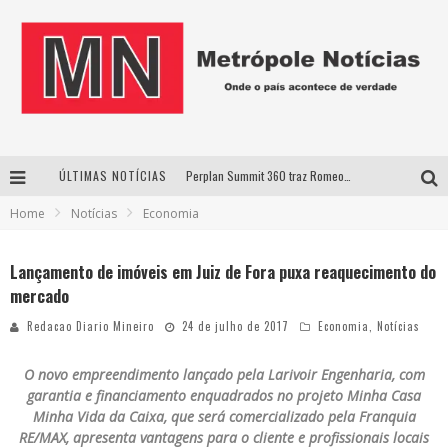
ÚLTIMAS NOTÍCIAS
Perplan Summit 360 traz Romeo Busarello a Uberlândia para debater o futuro dos negócios
Home
Notícias
Economia
Cantor Evandro Jr. na programação da Nova Sertaneja FM
Uberlândia recebe estreia nacional de espetáculo inspirado em episódio marcante da vida de Friedrich Nietzsche
Lançamento de imóveis em Juiz de Fora puxa reaquecimento do
mercado
Agosto Dourado: apoio, informação e acolhimento fortalecem o sucesso da amamentação
Redacao Diario Mineiro
24 de julho de 2017
Economia
,
Notícias
O novo empreendimento lançado pela Larivoir Engenharia, com
garantia e financiamento enquadrados no projeto Minha Casa
Minha Vida da Caixa, que será comercializado pela Franquia
RE/MAX, apresenta vantagens para o cliente e profissionais locais