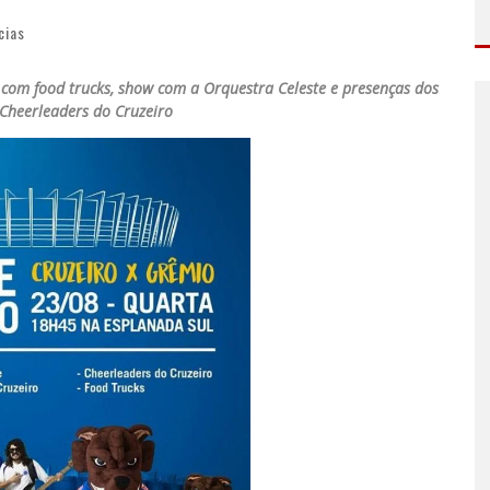
cias
 com food trucks, show com a Orquestra Celeste e presenças dos
Cheerleaders do Cruzeiro