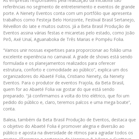
As empresas responsáveis pela realização da iniciativa são
referências no segmento de entretenimento e eventos de grande
porte. A Nenety Eventos conta com um portfólio que apresenta
trabalhos como Festeja Belo Horizonte, Festival Brasil Sertanejo,
Réveillon do Iate e muitos outros. Já a Beta Brasil Produção de
Eventos assina várias festas e micaretas pelo estado, como João
Pirô, Axé Unaí, Aguanaboka de Três Marias e Pompéu Folia.
“Vamos unir nossas expertises para proporcionar ao folião uma
excelente experiência no carnaval. A grade de shows está sendo
formulada e os planejamentos realizados para oferecer
estrutura, conforto e comodidade ao público”, explica um dos
organizadores do Abaeté Folia, Cristiano Nenety, da Nenety
Eventos. Para o produtor de eventos Frajola, da Beta Brasil,
quem for ao Abaeté Folia vai gostar do que está sendo
preparado. “Já confirmamos a volta do trio elétrico, que foi um
pedido do público e, claro, teremos palcos e uma mega boate”,
conta.
Baleia, também da Beta Brasil Produção de Eventos, destaca que
o objetivo do Abaeté Folia é promover alegria e diversão ao
público e aposta na diversidade de ritmos para agradar todos os