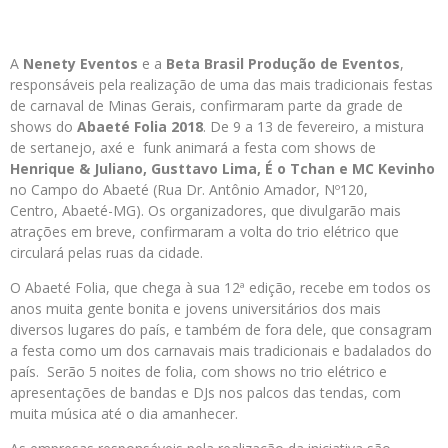
A
Nenety Eventos
e a
Beta Brasil Produção de Eventos
,
responsáveis pela realização de uma das mais tradicionais festas
de carnaval de Minas Gerais, confirmaram parte da grade de
shows do
Abaeté Folia 2018
. De 9 a 13 de fevereiro, a mistura
de sertanejo, axé e funk animará a festa com shows de
Henrique & Juliano, Gusttavo Lima, É o Tchan e MC Kevinho
no Campo do Abaeté (Rua Dr. Antônio Amador, Nº120,
Centro, Abaeté-MG). Os organizadores, que divulgarão mais
atrações em breve, confirmaram a volta do trio elétrico que
circulará pelas ruas da cidade.
O Abaeté Folia, que chega à sua 12ª edição, recebe em todos os
anos muita gente bonita e jovens universitários dos mais
diversos lugares do país, e também de fora dele, que consagram
a festa como um dos carnavais mais tradicionais e badalados do
país. Serão 5 noites de folia, com shows no trio elétrico e
apresentações de bandas e DJs nos palcos das tendas, com
muita música até o dia amanhecer.