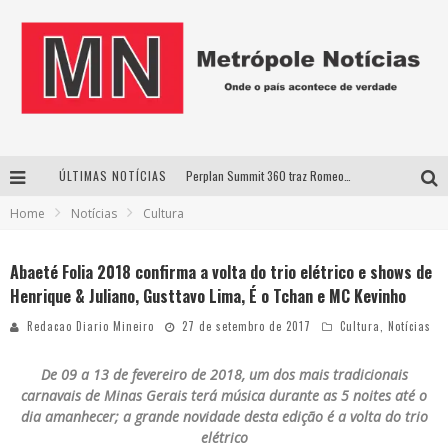
ÚLTIMAS NOTÍCIAS
Perplan Summit 360 traz Romeo Busarello a Uberlândia para debater o futuro dos negócios
Home
Notícias
Cultura
Cantor Evandro Jr. na programação da Nova Sertaneja FM
Uberlândia recebe estreia nacional de espetáculo inspirado em episódio marcante da vida de Friedrich Nietzsche
Abaeté Folia 2018 confirma a volta do trio elétrico e shows de
Henrique & Juliano, Gusttavo Lima, É o Tchan e MC Kevinho
Agosto Dourado: apoio, informação e acolhimento fortalecem o sucesso da amamentação
Redacao Diario Mineiro
27 de setembro de 2017
Cultura
,
Notícias
De 09 a 13 de fevereiro de 2018, um dos mais tradicionais
carnavais de Minas Gerais terá música durante as 5 noites até o
dia amanhecer; a grande novidade desta edição é a volta do trio
elétrico