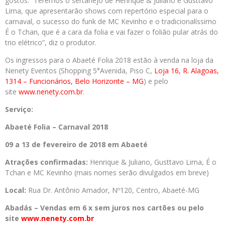
gostos. “Teremos o sertanejo de Henrique & Juliano e Gusttavo
Lima, que apresentarão shows com repertório especial para o
carnaval, o sucesso do funk de MC Kevinho e o tradicionalíssimo
É o Tchan, que é a cara da folia e vai fazer o folião pular atrás do
trio elétrico”, diz o produtor.
Os ingressos para o Abaeté Folia 2018 estão à venda na loja da
Nenety Eventos (Shopping 5°Avenida, Piso C,
Loja 16, R. Alagoas,
1314 – Funcionários, Belo Horizonte – MG
) e pelo
site
www.nenety.com.br
.
Serviço:
Abaeté Folia – Carnaval 2018
09 a 13 de fevereiro de 2018 em Abaeté
Atrações confirmadas:
Henrique &
Juliano, Gusttavo Lima, É o
Tchan e MC Kevinho (mais nomes serão divulgados em breve)
Local:
Rua Dr. Antônio Amador, Nº120, Centro, Abaeté-MG
Abadás – Vendas em 6 x sem juros nos cartões ou pelo
site
www.nenety.com.br