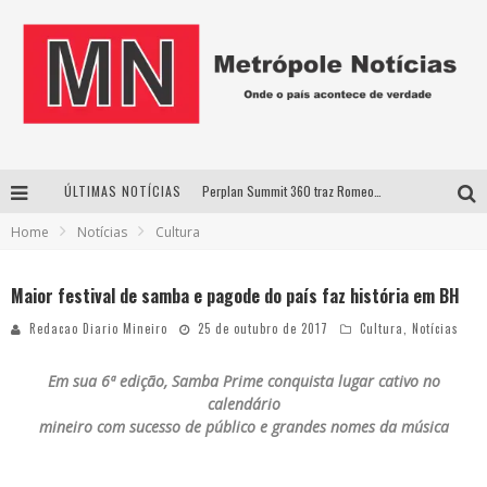
ÚLTIMAS NOTÍCIAS
Perplan Summit 360 traz Romeo Busarello a Uberlândia para debater o futuro dos negócios
Home
Notícias
Cultura
Cantor Evandro Jr. na programação da Nova Sertaneja FM
Uberlândia recebe estreia nacional de espetáculo inspirado em episódio marcante da vida de Friedrich Nietzsche
Maior festival de samba e pagode do país faz história em BH
Agosto Dourado: apoio, informação e acolhimento fortalecem o sucesso da amamentação
Redacao Diario Mineiro
25 de outubro de 2017
Cultura
,
Notícias
Em sua 6ª edição, Samba Prime conquista lugar cativo no
calendário
mineiro com sucesso de público e grandes nomes da música