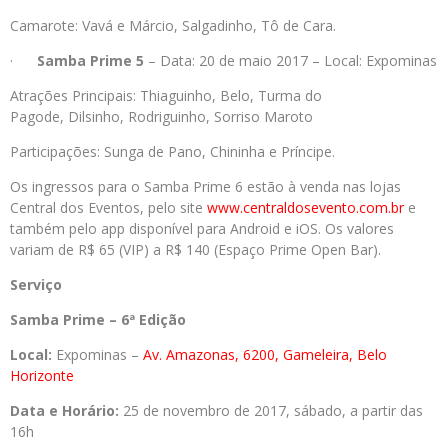
Camarote: Vavá e Márcio, Salgadinho, Tô de Cara.
·
Samba Prime 5
– Data: 20 de maio 2017 – Local: Expominas
Atrações Principais: Thiaguinho, Belo,
Turma do
Pagode, Dilsinho, Rodriguinho,
Sorriso Maroto
Participações: Sunga de Pano, Chininha e Príncipe.
Os ingressos para o Samba Prime 6 estão à venda nas lojas
Central dos Eventos, pelo site
www.centraldosevento.com.br
e
também pelo app disponível para Android e iOS. Os valores
variam de R$ 65 (VIP) a R$ 140 (Espaço Prime Open Bar).
Serviço
Samba Prime – 6ª Edição
Local:
Expominas –
Av. Amazonas, 6200, Gameleira, Belo
Horizonte
Data e Horário:
25 de novembro de 2017, sábado, a partir das
16h