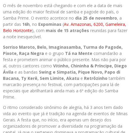
O mês de novembro está chegando e com ele a data de mais
uma edição do maior festival de samba e pagode do país, o
Samba Prime. O evento acontece no
dia 25 de novembro
, a
partir das
16h
, no
Expominas
(
Av. Amazonas, 6200, Gameleira,
Belo Horizonte
), com
mais de 15 atrações
reunidas para fazer
a noite inesquecível.
Sorriso Maroto, Belo, Imaginasamba, Turma do Pagode,
Pixote, Raça Negra
e o grupo
Tá na Mente
comandarão a
festa e prometem animar o público presente. Mas não para por
aí, outros cantores como
Vitinho, Chininha & Príncipe, Diego
Ávila
e as bandas
Swing e Simpatia, Pique Novo, Papo di
Bacana, Ty Kerê, Sem Limite, Akatu
e
Retrôzinho
também
marcarão presença no festival, com participações para lá de
especiais que abrilhantará ainda mais a 6ª edição do Samba
Prime.
O ritmo considerado sinônimo de alegria, há 3 anos tem dado
vida ao evento que já é tradição na agenda de eventos de Minas
Gerais. A festa que, no início, era apenas um desejo dos
organizadores de promover a diversidade na programação da
capital, já que o sertanejo dominava a programação cultural de