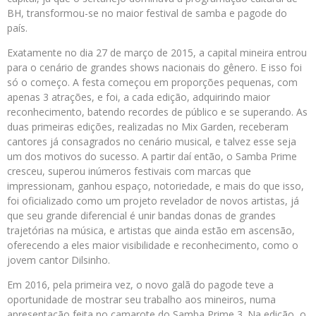
BH, transformou-se no maior festival de samba e pagode do
país.
Exatamente no dia 27 de março de 2015, a capital mineira entrou
para o cenário de grandes shows nacionais do gênero. E isso foi
só o começo. A festa começou em proporções pequenas, com
apenas 3 atrações, e foi, a cada edição, adquirindo maior
reconhecimento, batendo recordes de público e se superando. As
duas primeiras edições, realizadas no Mix Garden, receberam
cantores já consagrados no cenário musical, e talvez esse seja
um dos motivos do sucesso. A partir daí então, o Samba Prime
cresceu, superou inúmeros festivais com marcas que
impressionam, ganhou espaço, notoriedade, e mais do que isso,
foi oficializado como um projeto revelador de novos artistas, já
que seu grande diferencial é unir bandas donas de grandes
trajetórias na música, e artistas que ainda estão em ascensão,
oferecendo a eles maior visibilidade e reconhecimento, como o
jovem cantor Dilsinho.
Em 2016, pela primeira vez, o novo galã do pagode teve a
oportunidade de mostrar seu trabalho aos mineiros, numa
apresentação feita no camarote do Samba Prime 3. Na edição, o