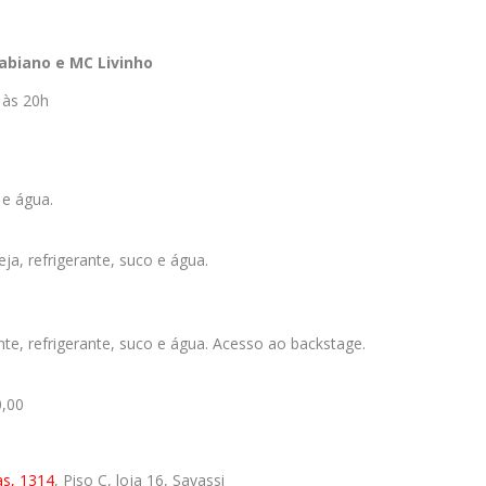
abiano e MC Livinho
 às 20h
 e água.
a, refrigerante, suco e água.
e, refrigerante, suco e água. Acesso ao backstage.
0,00
as, 1314
, Piso C, loja 16, Savassi