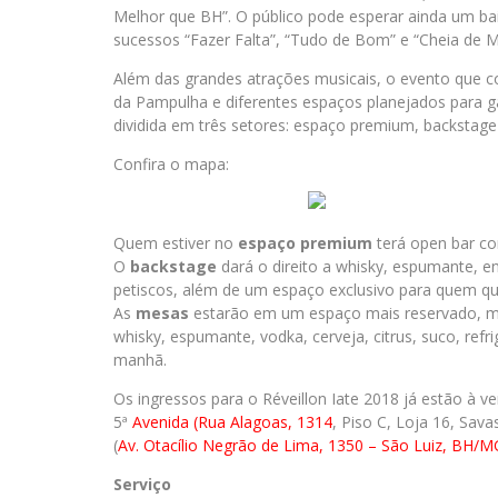
Melhor que BH”. O público pode esperar ainda um bai
sucessos “Fazer Falta”, “Tudo de Bom” e “Cheia de Ma
Além das grandes atrações musicais, o evento que con
da Pampulha e diferentes espaços planejados para gar
dividida em três setores: espaço premium, backstage
Confira o mapa:
Quem estiver no
espaço
premium
terá open bar com
O
backstage
dará o direito a whisky, espumante, ene
petiscos, além de um espaço exclusivo para quem qu
As
mesas
estarão em um espaço mais reservado, m
whisky, espumante, vodka, cerveja, citrus, suco, refr
manhã.
Os ingressos para o Réveillon Iate 2018 já estão à v
5ª
Avenida (Rua Alagoas, 1314
, Piso C, Loja 16, Sav
(
Av. Otacílio Negrão de Lima, 1350 – São Luiz, BH/M
Serviço