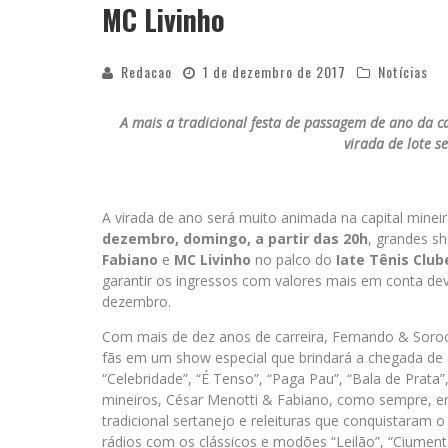
MC Livinho
Redacao
1 de dezembro de 2017
Notícias
A mais a tradicional festa de passagem de ano da c
virada de lote s
A virada de ano será muito animada na capital minei
dezembro, domingo, a partir das 20h
, grandes 
Fabiano
e
MC Livinho
no palco do
Iate Tênis Club
garantir os ingressos com valores mais em conta deve
dezembro.
Com mais de dez anos de carreira, Fernando & Soro
fãs em um show especial que brindará a chegada de 
“Celebridade”, “É Tenso”, “Paga Pau”, “Bala de Prata”
mineiros, César Menotti & Fabiano, como sempre, 
tradicional sertanejo e releituras que conquistaram 
rádios com os clássicos e modões “Leilão”, “Ciumenta