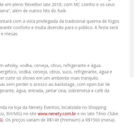
le em pleno Réveillon Iate 2018, com MC Livinho e os seus
rra”, além de outros hits do funk.
tará com a vista privilegiada da tradicional queima de fogos
antir conforto e muita diversão para o público. A festa será
 e mesas.
 whisky, vodka, cerveja, citrus, refrigerante e água.
rgético, vodka, cerveja, citrus, suco, refrigerante, água e
er curtir os shows em um ambiente mais tranquilo.
as sem perder o acesso ao backstage, com open bar de
igerante, água, entrada, jantar ceia, sobremesa e café da
enda na loja da Nenety Eventos, localizada no Shopping
assi, BH/MG) no site
www.nenety.com.br
e no Iate Tênis Clube
G
). Os preços variam de R$140 (Premium) a R$1500 (mesa).