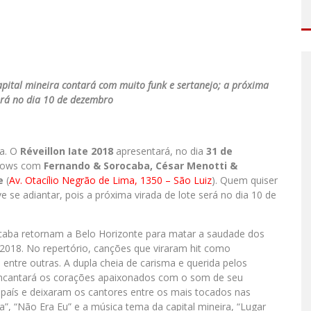
apital mineira contará com muito funk e sertanejo; a próxima
erá no dia 10 de dezembro
ra. O
Réveillon Iate 2018
apresentará, no dia
31 de
shows com
Fernando & Sorocaba, César Menotti &
e
(
Av. Otacílio Negrão de Lima, 1350 – São Luiz
). Quem quiser
 se adiantar, pois a próxima virada de lote será no dia 10 de
caba retornam a Belo Horizonte para matar a saudade dos
2018. No repertório, canções que viraram hit como
, entre outras. A dupla cheia de carisma e querida pelos
encantará os corações apaixonados com o som de seu
o país e deixaram os cantores entre os mais tocados nas
”, “Não Era Eu” e a música tema da capital mineira, “Lugar