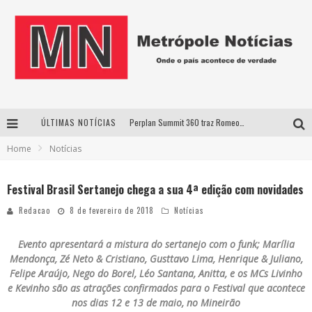
ÚLTIMAS NOTÍCIAS
Perplan Summit 360 traz Romeo Busarello a Uberlândia para debater o futuro dos negócios
Home
Notícias
Cantor Evandro Jr. na programação da Nova Sertaneja FM
Uberlândia recebe estreia nacional de espetáculo inspirado em episódio marcante da vida de Friedrich Nietzsche
Festival Brasil Sertanejo chega a sua 4ª edição com novidades
Agosto Dourado: apoio, informação e acolhimento fortalecem o sucesso da amamentação
Redacao
8 de fevereiro de 2018
Notícias
Evento apresentará a mistura do sertanejo com o funk; Marília
Mendonça, Zé Neto & Cristiano, Gusttavo Lima, Henrique & Juliano,
Felipe Araújo, Nego do Borel, Léo Santana, Anitta, e os MCs Livinho
e Kevinho são as atrações confirmados para o Festival que acontece
nos dias 12 e 13 de maio, no Mineirão