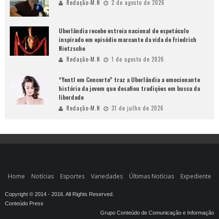
Redação-M.N
2 de agosto de 2026
Uberlândia recebe estreia nacional de espetáculo
inspirado em episódio marcante da vida de Friedrich
Nietzsche
Redação-M.N
1 de agosto de 2026
“Yentl em Concerto” traz a Uberlândia a emocionante
história da jovem que desafiou tradições em busca da
liberdade
Redação-M.N
31 de julho de 2026
Home
Notícias
Esportes
Variedades
Últimas Notícias
Expediente
Copyright © 2014 - 2016. All Rights Reserved.
Conteúdo Press
Grupo Conteúdo de Comunicação e Informação