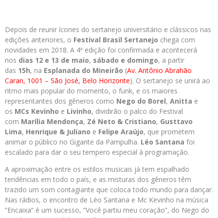
Depois de reunir ícones do sertanejo universitário e clássicos nas
edições anteriores, o
Festival Brasil Sertanejo
chega com
novidades em 2018. A 4ª edição foi confirmada e acontecerá
nos
dias 12 e 13 de maio
,
sábado e domingo
, a partir
das
15h
, na
Esplanada do Mineirão
(
Av. Antônio Abrahão
Caran, 1001 – São José, Belo Horizonte
). O sertanejo se unirá ao
ritmo mais popular do momento, o funk, e os maiores
representantes dos gêneros como
Nego do Borel
,
Anitta
e
os
MCs Kevinho
e
Livinho
, dividirão o palco do Festival
com
Marília Mendonça
,
Zé Neto & Cristiano
,
Gusttavo
Lima
,
Henrique & Juliano
e
Felipe Araújo
, que prometem
animar o público no Gigante da Pampulha.
Léo Santana
foi
escalado para dar o seu tempero especial à programação.
A aproximação entre os estilos musicais já tem espalhado
tendências em todo o país, e as misturas dos gêneros têm
trazido um som contagiante que coloca todo mundo para dançar.
Nas rádios, o encontro de Léo Santana e Mc Kevinho na música
“Encaixa” é um sucesso, “Você partiu meu coração”, do Nego do