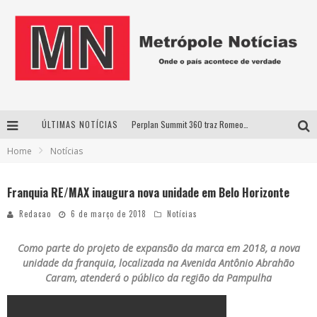
ÚLTIMAS NOTÍCIAS
Perplan Summit 360 traz Romeo Busarello a Uberlândia para debater o futuro dos negócios
Home
Notícias
Cantor Evandro Jr. na programação da Nova Sertaneja FM
Uberlândia recebe estreia nacional de espetáculo inspirado em episódio marcante da vida de Friedrich Nietzsche
Franquia RE/MAX inaugura nova unidade em Belo Horizonte
Agosto Dourado: apoio, informação e acolhimento fortalecem o sucesso da amamentação
Redacao
6 de março de 2018
Notícias
Como parte do projeto de expansão da marca em 2018, a nova
unidade da franquia, localizada na Avenida Antônio Abrahão
Caram, atenderá o público da região da Pampulha