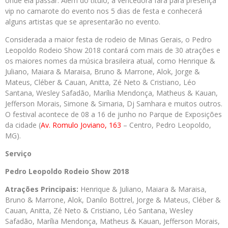
onde ela passar. Além do título, a vencedora fará para presença
vip no camarote do evento nos 5 dias de festa e conhecerá
alguns artistas que se apresentarão no evento.
Considerada a maior festa de rodeio de Minas Gerais, o Pedro
Leopoldo Rodeio Show 2018 contará com mais de 30 atrações e
os maiores nomes da música brasileira atual, como Henrique &
Juliano, Maiara & Maraisa, Bruno & Marrone, Alok, Jorge &
Mateus, Cléber & Cauan, Anitta, Zé Neto & Cristiano, Léo
Santana, Wesley Safadão, Marília Mendonça, Matheus & Kauan,
Jefferson Morais, Simone & Simaria, Dj Samhara e muitos outros.
O festival acontece de 08 a 16 de junho no Parque de Exposições
da cidade (
Av. Romulo Joviano, 163
– Centro, Pedro Leopoldo,
MG).
Serviço
Pedro
Leopoldo Rodeio Show 2018
Atrações Principais:
Henrique & Juliano, Maiara & Maraisa,
Bruno & Marrone, Alok, Danilo Bottrel, Jorge & Mateus, Cléber &
Cauan, Anitta, Zé Neto & Cristiano, Léo Santana, Wesley
Safadão, Marília Mendonça, Matheus & Kauan, Jefferson Morais,