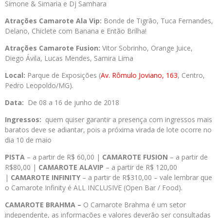
Simone & Simaria e Dj Samhara
Atrações Camarote Ala Vip:
Bonde de Tigrão, Tuca Fernandes,
Delano, Chiclete com Banana e Então Brilha!
Atrações Camarote Fusion:
Vitor Sobrinho, Orange Juice,
Diego Ávila, Lucas Mendes, Samira Lima
Local:
Parque de Exposições (
Av. Rômulo Joviano, 163
, Centro,
Pedro Leopoldo/MG).
Data:
De 08 a 16 de junho de 2018
Ingressos:
quem quiser garantir a presença com ingressos mais
baratos deve se adiantar, pois a próxima virada de lote ocorre no
dia 10 de maio
PISTA
– a partir de R$ 60,00 |
CAMAROTE FUSION
– a partir de
R$80,00 |
CAMAROTE ALAVIP
– a partir de R$ 120,00
|
CAMAROTE INFINITY
– a partir de R$310,00 – vale lembrar que
o Camarote Infinity é ALL INCLUSIVE (Open Bar / Food).
CAMAROTE BRAHMA –
O Camarote Brahma é um setor
independente, as informações e valores deverão ser consultadas