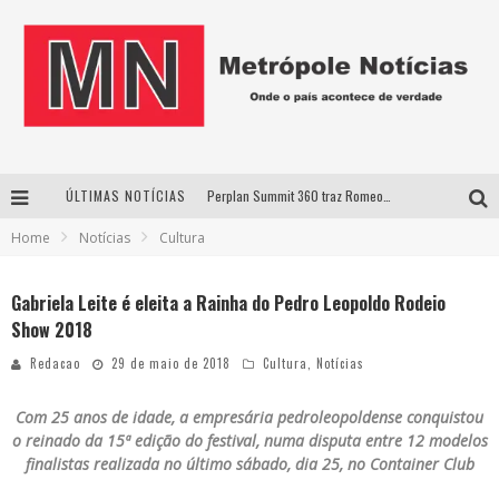
ÚLTIMAS NOTÍCIAS
Perplan Summit 360 traz Romeo Busarello a Uberlândia para debater o futuro dos negócios
Home
Notícias
Cultura
Cantor Evandro Jr. na programação da Nova Sertaneja FM
Uberlândia recebe estreia nacional de espetáculo inspirado em episódio marcante da vida de Friedrich Nietzsche
Gabriela Leite é eleita a Rainha do Pedro Leopoldo Rodeio
Show 2018
Agosto Dourado: apoio, informação e acolhimento fortalecem o sucesso da amamentação
Redacao
29 de maio de 2018
Cultura
,
Notícias
Com 25 anos de idade, a empresária pedroleopoldense conquistou
o reinado da 15ª edição do festival, numa disputa entre 12 modelos
finalistas realizada no último sábado, dia 25, no Container Club