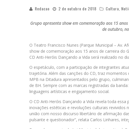
Redacao
2 de outubro de 2018
Cultura
,
Notí
Grupo apresenta show em comemoração aos 15 anos de
de outubro, no
O Teatro Francisco Nunes (Parque Municipal – Av. Af
show de comemoração aos 15 anos de carreira do G
CD Anti-Heróis Dançando a Vida será realizado no dia
O espetáculo, com a participação de integrantes atu
trajetória. Além das canções do CD, traz momentos d
MPB na Ditadura apresentados pelo grupo, culminan
de BH. Sempre com as marcas registradas da banda: 
linguagens artísticas e engajamento social.
O CD Anti-Heróis Dançando a Vida revela toda essa p
inovações estéticas e revoluções culturais revivid
união com nosso discurso libertário de afirmação d
pulsante e questionador”, relata Carlos Linhares, int