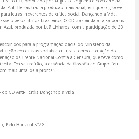
ultura, o CD, produzido por Augusto Nogueira e com arte da
nda: Anti-Heróis traz a produção mais atual, em que o groove
ara letras irreverentes de crítica social. Dançando a Vida,
io pelos ritmos brasileiros. O CD traz ainda a faixa-bônus
 Azul, produzida por Luã Linhares, com a participação de 28
 escolhidos para a programação oficial do Ministério da
atuação em causas sociais e culturais, como a criação do
denação da Frente Nacional Contra a Censura, que teve como
ceita. Em seu refrão, a essência da filosofia do Grupo: “eu
om mais uma ideia pronta”.
 do CD Anti-Heróis Dançando a Vida
tro, Belo Horizonte/MG