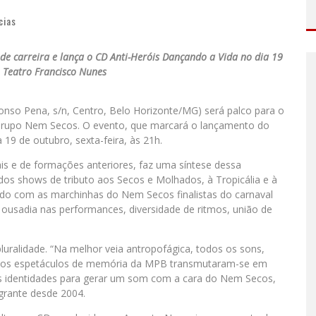
cias
 carreira e lança o CD Anti-Heróis Dançando a Vida no dia 19
 Teatro Francisco Nunes
onso Pena, s/n, Centro, Belo Horizonte/MG) será palco para o
rupo Nem Secos. O evento, que marcará o lançamento do
 19 de outubro, sexta-feira, às 21h.
ais e de formações anteriores, faz uma síntese dessa
os shows de tributo aos Secos e Molhados, à Tropicália e à
do com as marchinhas do Nem Secos finalistas do carnaval
ousadia nas performances, diversidade de ritmos, união de
luralidade. “Na melhor veia antropofágica, todos os sons,
os nos espetáculos de memória da MPB transmutaram-se em
as identidades para gerar um som com a cara do Nem Secos,
egrante desde 2004.