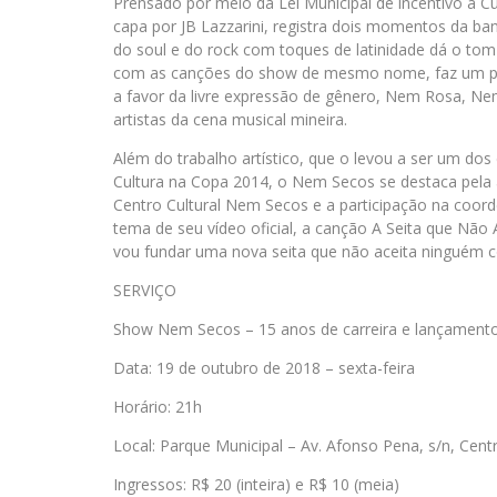
Prensado por meio da Lei Municipal de incentivo à C
capa por JB Lazzarini, registra dois momentos da ba
do soul e do rock com toques de latinidade dá o tom p
com as canções do show de mesmo nome, faz um passe
a favor da livre expressão de gênero, Nem Rosa, Nem
artistas da cena musical mineira.
Além do trabalho artístico, que o levou a ser um dos
Cultura na Copa 2014, o Nem Secos se destaca pela 
Centro Cultural Nem Secos e a participação na coor
tema de seu vídeo oficial, a canção A Seita que Não A
vou fundar uma nova seita que não aceita ninguém c
SERVIÇO
Show Nem Secos – 15 anos de carreira e lançamento
Data: 19 de outubro de 2018 – sexta-feira
Horário: 21h
Local: Parque Municipal – Av. Afonso Pena, s/n, Cen
Ingressos: R$ 20 (inteira) e R$ 10 (meia)