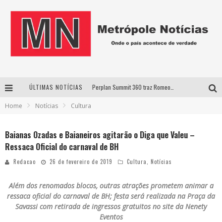
ÚLTIMAS NOTÍCIAS
Perplan Summit 360 traz Romeo Busarello a Uberlândia para debater o futuro dos negócios
Home
Notícias
Cultura
Cantor Evandro Jr. na programação da Nova Sertaneja FM
Uberlândia recebe estreia nacional de espetáculo inspirado em episódio marcante da vida de Friedrich Nietzsche
Baianas Ozadas e Baianeiros agitarão o Diga que Valeu –
Ressaca Oficial do carnaval de BH
Agosto Dourado: apoio, informação e acolhimento fortalecem o sucesso da amamentação
Redacao
26 de fevereiro de 2019
Cultura
,
Notícias
Além dos renomados blocos, outras atrações prometem animar a
ressaca oficial do carnaval de BH; festa será realizada na Praça da
Savassi com retirada de ingressos gratuitos no site da Nenety
Eventos