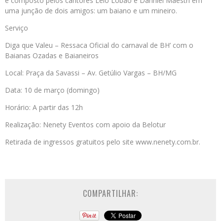
é composto pelos cantores Lelo Lobão e Danniel Maestri em
uma junção de dois amigos: um baiano e um mineiro.
Serviço
Diga que Valeu – Ressaca Oficial do carnaval de BH’ com o
Baianas Ozadas e Baianeiros
Local: Praça da Savassi – Av. Getúlio Vargas – BH/MG
Data: 10 de março (domingo)
Horário: A partir das 12h
Realização: Nenety Eventos com apoio da Belotur
Retirada de ingressos gratuitos pelo site www.nenety.com.br.
COMPARTILHAR: