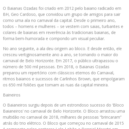
O Baianas Ozadas foi criado em 2012 pelo baiano radicado em
BH, Geo Cardoso, que convidou um grupo de amigos para sair
como uma ala no carnaval da capital. Desde o primeiro ano,
todos – homens e mulheres – se vestem com saias, turbantes e
colares de baianas em reverência às tradicionais baianas, de
forma bem-humorada e compondo um visual peculiar.
No ano seguinte, a ala deu origem ao bloco. E desde então, ele
cresceu vertiginosamente ano a ano, se tornando o maior do
carnaval de Belo Horizonte. Em 2017, o público ultrapassou o
número de 500 mil pessoas. Em 2018, o Baianas Ozadas
preparou um repertório com clássicos eternos do Carnaval,
ritmos baianos e sucessos de Carlinhos Brown, que empolgaram
os 650 mil foliões que tomam as ruas da capital mineira.
Baineiros
O Baianeiros surgiu depois de um estrondoso sucesso do ‘Bloco
Baianeiros’ no carnaval de Belo Horizonte. O Bloco arrastou uma
multidão no carnaval de 2018, milhares de pessoas “brincaram”
atrás do trio elétrico. O Bloco que começou no carnaval de 2015