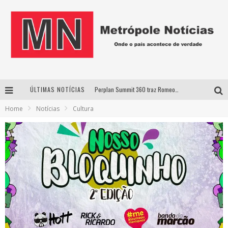
ÚLTIMAS NOTÍCIAS
Perplan Summit 360 traz Romeo Busarello a Uberlândia para debater o futuro dos negócios
Home
Notícias
Cultura
Cantor Evandro Jr. na programação da Nova Sertaneja FM
Uberlândia recebe estreia nacional de espetáculo inspirado em episódio marcante da vida de Friedrich Nietzsche
Agosto Dourado: apoio, informação e acolhimento fortalecem o sucesso da amamentação