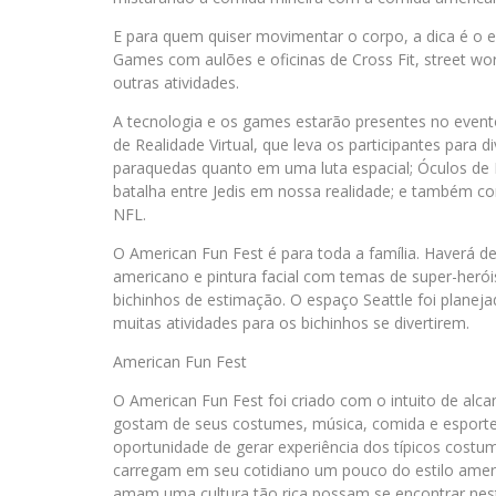
E para quem quiser movimentar o corpo, a dica é o 
Games com aulões e oficinas de Cross Fit, street wor
outras atividades.
A tecnologia e os games estarão presentes no event
de Realidade Virtual, que leva os participantes para 
paraquedas quanto em uma luta espacial; Óculos de
batalha entre Jedis em nossa realidade; e também co
NFL.
O American Fun Fest é para toda a família. Haverá de
americano e pintura facial com temas de super-herói
bichinhos de estimação. O espaço Seattle foi planej
muitas atividades para os bichinhos se divertirem.
American Fun Fest
O American Fun Fest foi criado com o intuito de alc
gostam de seus costumes, música, comida e esporte
oportunidade de gerar experiência dos típicos cost
carregam em seu cotidiano um pouco do estilo ameri
amam uma cultura tão rica possam se encontrar nes