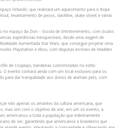
espaço Orlando, que realizará um aquecimento para o Bope
kout, levantamento de pesos, slackline, skate street e várias
o no espaço da Zion – Escola de Entretenimento, com óculos
diversas experiências inesquecíveis, desde uma viagem de
 Realidade Aumentada Star Wars, que consegue projetar uma
nsoles Playstation e Xbox, com disputas incríveis de Madden
sfile de Cosplays, bandeiras customizadas no estilo
s. O evento contará ainda com um local exclusivo para os
ado para dar tranquilidade aos donos de animais pets, com
ançar não apenas os amantes da cultura americana, que
s, mas sim com o objetivo de unir, em um só evento, a
umes americanos a toda a população que indiretamente
cano de ser, garantindo que americanos e brasileiros que
te grande evento, integrando a comunidade e oferecendo aos