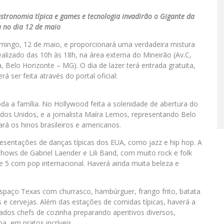
stronomia típica e games e tecnologia invadirão o Gigante da
 no dia 12 de maio
mingo, 12 de maio, e proporcionará uma verdadeira mistura
alizado das 10h às 18h, na área externa do Mineirão (Av.C,
 Belo Horizonte – MG). O dia de lazer terá entrada gratuita,
 ser feita através do portal oficial:
da a família. No Hollywood feita a solenidade de abertura do
dos Unidos, e a jornalista Maíra Lemos, representando Belo
rá os hinos brasileiros e americanos.
esentações de danças típicas dos EUA, como jazz e hip hop. A
ws de Gabriel Laender e Lili Band, com muito rock e folk
e 5 com pop internacional. Haverá ainda muita beleza e
espaço Texas com churrasco, hambúrguer, frango frito, batata
s e cervejas. Além das estações de comidas típicas, haverá a
dos chefs de cozinha preparando aperitivos diversos,
, em pratos incríveis.