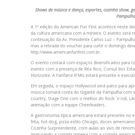
Shows de música e dança, esportes, cozinha show, ga
Pampulha
A 1ª edição do American Fun Fest acontece neste do
da cultura americana com a mineira. O evento será re
continuação da Av. Presidente Carlos Luz – Pampulha,
mas a retirada do voucher para curtir o domingo deverá
http://www.americanfunfest.com.br.
O evento contará com espaços diversificados para to
evento com a presença de Rita Rico, Consul dos Esta
Horizonte. A Fanfarra IFMG estará presente e executa
Em seguida, o espaço Hollywood será palco para apr
música tomará conta do Gigante da Pampulha com sho
country, Stage One com o melhor do Rock ´n´roll, Lik
animação com a equipe Cheerleaders.
A gastronomia típica americana estará presente no 
frita, hot-dog, pizza estilo Chicago, doces americano
Cozinha Surpreendente, com aulas ao vivo de renoma
misturando a comida mineira com a comida americana