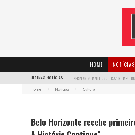
HOME
NOTÍCIAS
ÚLTIMAS NOTÍCIAS
Home
Notícias
Cultura
CANTOR EVANDRO JR. NA PROGRAMAÇÃ
Belo Horizonte recebe primei
A História Continua”