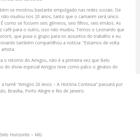
mbém se mostrou bastante empolgado nas redes sociais. De
s não mudou nos 20 anos, tanto que o camarim será único.
 É como se fossem seis gêmeos, seis filhos, seis irmãos. As
az café para o outro, isso não mudou. Temos o Leonardo que
Xororó, que puxa o grupo para os assuntos do trabalho e eu
Leonardo também compartilhou a notícia: “Estamos de volta
artista.
ara o retorno do Amigos, não é a primeira vez que Belo
ção do show especial Amigos teve como palco o ginásio do
a turnê “Amigos 20 Anos – A História Continua” passará por
, Brasília, Porto Alegre e Rio de Janeiro.
 Belo Horizonte – MG