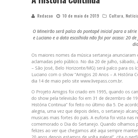
Redacao
10 de maio de 2019
Cultura
,
Notíci
O Mineirão será palco do pontapé inicial para a séri
e Luciano e a data escolhida não foi por acaso: 20 d
di
Os maiores nomes da música sertaneja anunciaram e
aclamadas pelo público. No dia 20 de julho, sábado, 
– São José, Belo Horizonte/MG) será palco para os 
Luciano com o show “Amigos 20 Anos – A História C
dia 14 de maio pelo site www.livepass.com.br.
O Projeto Amigos foi criado em 1995, quando os cant
do show pela televisão foi em 31 de dezembro de 19
História Continua” foi feito no último dia 5. De aco
alegria, uma vez que depois deles, o sertanejo alca
musicais mais fortes do país. A euforia foi vista nas
comemorado o Dia do Sertanejo. Quando olhamos pa
felizes ao ver que chegamos até aqui sempre manten
20 anos depois estamos de volta galera!”, cita o perfil