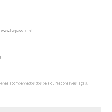
te www.livepass.com.br
)
apenas acompanhados dos pais ou responsáveis legais.