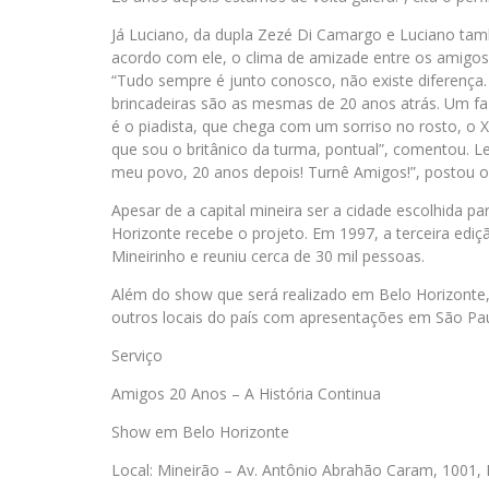
Já Luciano, da dupla Zezé Di Camargo e Luciano ta
acordo com ele, o clima de amizade entre os amigo
“Tudo sempre é junto conosco, não existe diferença.
brincadeiras são as mesmas de 20 anos atrás. Um f
é o piadista, que chega com um sorriso no rosto, o 
que sou o britânico da turma, pontual”, comentou. 
meu povo, 20 anos depois! Turnê Amigos!”, postou o 
Apesar de a capital mineira ser a cidade escolhida p
Horizonte recebe o projeto. Em 1997, a terceira edi
Mineirinho e reuniu cerca de 30 mil pessoas.
Além do show que será realizado em Belo Horizonte, 
outros locais do país com apresentações em São Paulo
Serviço
Amigos 20 Anos – A História Continua
Show em Belo Horizonte
Local: Mineirão – Av. Antônio Abrahão Caram, 1001,