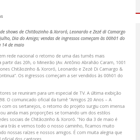
as
e de shows de Chitãozinho & Xororó, Leonardo e Zezé di Camargo
e julho, Dia do Amigo; vendas de ingressos começam às 00h01 do
a 14 de maio
m rede nacional o retorno de uma das turnês mais
a partir das 20h, o Mineirão (Av. Antônio Abrahão Caram, 1001
ícones Chitãozinho & Xororó, Leonardo e Zezé Di Camargo &
ontinua”. Os ingressos começam a ser vendidos às 00h01 do
ores se reuniram para um especial de TV. A última exibição
98. O comunicado oficial da turnê “Amigos 20 Anos – A
rdo com os sertanejos, o retorno do projeto surgiu com imensa
nçou ainda mais proporções se tornando um dos estilos
 redes sociais de Chitãozinho & Xororó. “No dia 3 de maio é
ra trás e vemos todo o nosso caminho, ficamos muito
do nossas raízes e nossos amigos. É com muita alegria que
 oficial dos cantores.