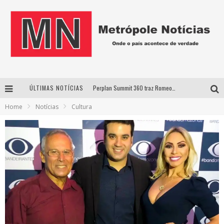
ÚLTIMAS NOTÍCIAS
Perplan Summit 360 traz Romeo Busarello a Uberlândia para debater o futuro dos negócios
Home
Notícias
Cultura
Cantor Evandro Jr. na programação da Nova Sertaneja FM
Uberlândia recebe estreia nacional de espetáculo inspirado em episódio marcante da vida de Friedrich Nietzsche
Agosto Dourado: apoio, informação e acolhimento fortalecem o sucesso da amamentação