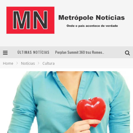
ÚLTIMAS NOTÍCIAS
Perplan Summit 360 traz Romeo Busarello a Uberlândia para debater o futuro dos negócios
Home
Notícias
Cultura
Cantor Evandro Jr. na programação da Nova Sertaneja FM
Uberlândia recebe estreia nacional de espetáculo inspirado em episódio marcante da vida de Friedrich Nietzsche
Agosto Dourado: apoio, informação e acolhimento fortalecem o sucesso da amamentação