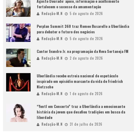
Agosto Dourado: apoio, informação e acolhimento
fortalecem o sucesso da amamentação
Redação-M.N
5 de agosto de 2026
Perplan Summit 360 traz Romeo Busarello a Uberlândia
para debater o futuro dos negócios
Redação-M.N
5 de agosto de 2026
Cantor Evandro Jr. na programação da Nova Sertaneja FM
Redação-M.N
2 de agosto de 2026
Uberlândia recebe estreia nacional de espetáculo
inspirado em episódio marcante da vida de Friedrich
Nietzsche
Redação-M.N
1 de agosto de 2026
“Yentl em Concerto” traz a Uberlândia a emocionante
história da jovem que desafiou tradições em busca da
liberdade
Redação-M.N
31 de julho de 2026