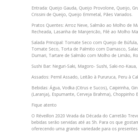
Entrada: Queijo Gauda, Queijo Provolone, Queijo, Gru
Crissini de Queijo, Queijo Emmetal, Pães Variados.
Pratos Quentes: Arroz Neve, Salmão ao Molho de Mar
Recheada, Lasanha de Manjericão, Filé ao Molho Made
Salada Principal: Tomate Seco com Queijo de Búfula
Tomate Seco, Torta de Palmito com Damasco, Salada 
Dumari, Tartare de Salmão com Molho de Limão, Ro
Sushi Bar: Neguri-Saki, Magoro- Sushi, Saki-no-Kaua, S
Assados: Pernil Assado, Leitão à Pururuca, Peru à Ca
Bebidas: Água, Vodka (Citrus e Sucos), Caipirinha, Gi
(Laranja), Espumante, Cerveja Brahma), Choppinho B
Fique atento
O Réveillon 2020 Virada da Década do Carretão Trevo, 
bebidas serão servidas até as 5h. Para os que gostam
oferecendo uma grande variedade para os presentes