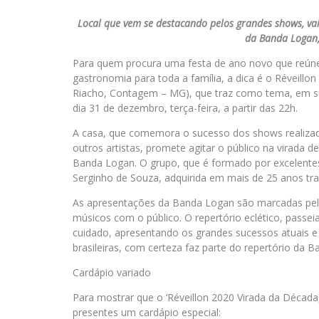
Local que vem se destacando pelos grandes shows, v
da Banda Logan
Para quem procura uma festa de ano novo que reún
gastronomia para toda a família, a dica é o Réveill
Riacho, Contagem – MG), que traz como tema, em su
dia 31 de dezembro, terça-feira, a partir das 22h.
A casa, que comemora o sucesso dos shows realizado
outros artistas, promete agitar o público na virada
Banda Logan. O grupo, que é formado por excelentes
Serginho de Souza, adquirida em mais de 25 anos tr
As apresentações da Banda Logan são marcadas pelo 
músicos com o público. O repertório eclético, passei
cuidado, apresentando os grandes sucessos atuais e
brasileiras, com certeza faz parte do repertório da 
Cardápio variado
Para mostrar que o ‘Réveillon 2020 Virada da Década
presentes um cardápio especial: