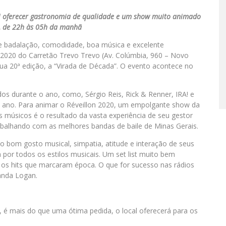
ai oferecer gastronomia de qualidade e um show muito animado
, de 22h às 05h da manhã
e badalação, comodidade, boa música e excelente
on 2020 do Carretão Trevo Trevo (Av. Colúmbia, 960 – Novo
a 20ª edição, a “Virada de Década”. O evento acontece no
s durante o ano, como, Sérgio Reis, Rick & Renner, IRA! e
 de ano. Para animar o Réveillon 2020, um empolgante show da
 músicos é o resultado da vasta experiência de seu gestor
abalhando com as melhores bandas de baile de Minas Gerais.
bom gosto musical, simpatia, atitude e interação de seus
a por todos os estilos musicais. Um set list muito bem
 os hits que marcaram época. O que for sucesso nas rádios
Banda Logan.
, é mais do que uma ótima pedida, o local oferecerá para os