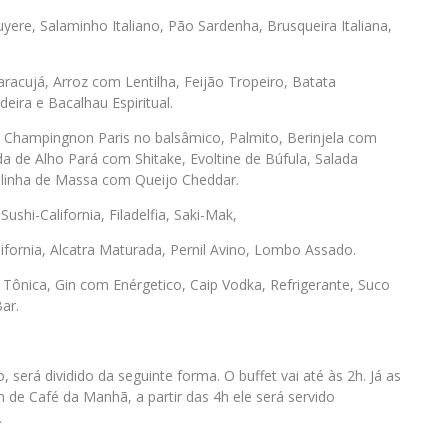
yere, Salaminho Italiano, Pão Sardenha, Brusqueira Italiana,
acujá, Arroz com Lentilha, Feijão Tropeiro, Batata
ira e Bacalhau Espiritual.
, Champingnon Paris no balsâmico, Palmito, Berinjela com
de Alho Pará com Shitake, Evoltine de Búfula, Salada
linha de Massa com Queijo Cheddar.
ushi-California, Filadelfia, Saki-Mak,
lifornia, Alcatra Maturada, Pernil Avino, Lombo Assado.
n Tônica, Gin com Enérgetico, Caip Vodka, Refrigerante, Suco
ar.
será dividido da seguinte forma. O buffet vai até às 2h. Já as
 de Café da Manhã, a partir das 4h ele será servido
.