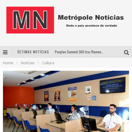
ÚLTIMAS NOTÍCIAS
Perplan Summit 360 traz Romeo Busarello a Uberlândia para debater o futuro dos negócios
Home
Notícias
Cultura
Cantor Evandro Jr. na programação da Nova Sertaneja FM
Uberlândia recebe estreia nacional de espetáculo inspirado em episódio marcante da vida de Friedrich Nietzsche
Agosto Dourado: apoio, informação e acolhimento fortalecem o sucesso da amamentação