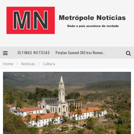
ÚLTIMAS NOTÍCIAS
Perplan Summit 360 traz Romeo Busarello a Uberlândia para debater o futuro dos negócios
Home
Notícias
Cultura
Cantor Evandro Jr. na programação da Nova Sertaneja FM
Uberlândia recebe estreia nacional de espetáculo inspirado em episódio marcante da vida de Friedrich Nietzsche
Agosto Dourado: apoio, informação e acolhimento fortalecem o sucesso da amamentação