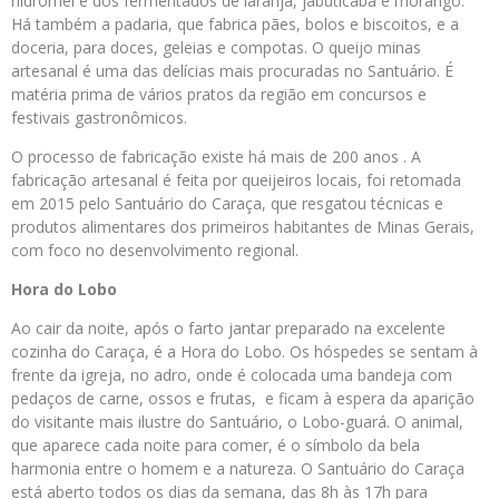
hidromel e dos fermentados de laranja, jabuticaba e morango.
Há também a padaria, que fabrica pães, bolos e biscoitos, e a
doceria, para doces, geleias e compotas. O queijo minas
artesanal é uma das delícias mais procuradas no Santuário. É
matéria prima de vários pratos da região em concursos e
festivais gastronômicos.
O processo de fabricação existe há mais de 200 anos . A
fabricação artesanal é feita por queijeiros locais, foi retomada
em 2015 pelo Santuário do Caraça, que resgatou técnicas e
produtos alimentares dos primeiros habitantes de Minas Gerais,
com foco no desenvolvimento regional.
Hora do Lobo
Ao cair da noite, após o farto jantar preparado na excelente
cozinha do Caraça, é a Hora do Lobo. Os hóspedes se sentam à
frente da igreja, no adro, onde é colocada uma bandeja com
pedaços de carne, ossos e frutas, e ficam à espera da aparição
do visitante mais ilustre do Santuário, o Lobo-guará. O animal,
que aparece cada noite para comer, é o símbolo da bela
harmonia entre o homem e a natureza. O Santuário do Caraça
está aberto todos os dias da semana, das 8h às 17h para