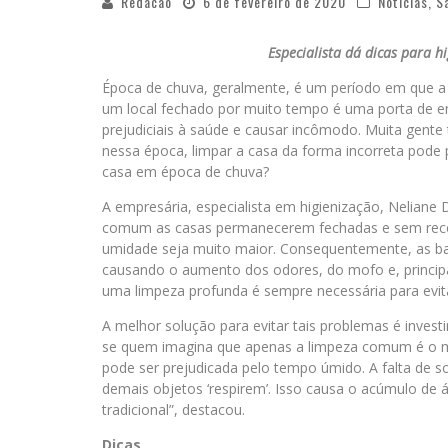
Redacao
6 de fevereiro de 2020
Notícias
,
S
Especialista dá dicas para 
Época de chuva, geralmente, é um período em que 
um local fechado por muito tempo é uma porta de e
prejudiciais à saúde e causar incômodo. Muita gente
nessa época, limpar a casa da forma incorreta pode 
casa em época de chuva?
A empresária, especialista em higienização, Neliane 
comum as casas permanecerem fechadas e sem receber
umidade seja muito maior. Consequentemente, as ba
causando o aumento dos odores, do mofo e, principa
uma limpeza profunda é sempre necessária para evi
A melhor solução para evitar tais problemas é inves
se quem imagina que apenas a limpeza comum é o m
pode ser prejudicada pelo tempo úmido. A falta de 
demais objetos ‘respirem’. Isso causa o acúmulo de 
tradicional”, destacou.
Dicas