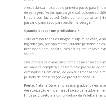
A especialista indica que o primeiro passo para limpa
de estiagem. “Assim que surgir o sol, coloque colchõ
limpo e com luz do sol. Outro ponto importante, é l
passar o pano seco para auxiliar na secagem”.
Quando buscar um profissional?
Para eliminar todos os fungos e sujeira da casa, a 
higienização, principalmente, durante períodos de 
necessário para, de fato, eliminar as impurezas e ev
saúde”.
Nos processos conhecidos como desacarização e imp
de maneira completa e passam pelo processo de s
eliminados. “Além disso, ao deixar a limpeza sob a r
período de conservação do produto”, concluiu.
Fonte:
Neliane Daré, empresária, graduanda em marke
desacarização e impermeabilização de tecidos em emp
limpeza. É diretora e co-fundadora da ValleDaré, emp