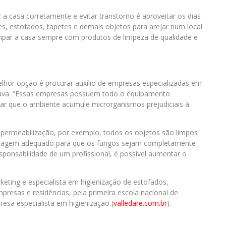
r a casa corretamente e evitar transtorno é aproveitar os dias
es, estofados, tapetes e demais objetos para arejar num local
impar a casa sempre com produtos de limpeza de qualidade e
melhor opção é procurar auxílio de empresas especializadas em
chuva. “Essas empresas possuem todo o equipamento
itar que o ambiente acumule microrganismos prejudiciais à
ermeabilização, por exemplo, todos os objetos são limpos
ecagem adequado para que os fungos sejam completamente
esponsabilidade de um profissional, é possível aumentar o
ting e especialista em higienização de estofados,
resas e residências, pela primeira escola nacional de
resa especialista em higienização (
valledare.com.br
).