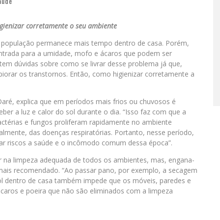
aúde
higienizar corretamente o seu ambiente
a população permanece mais tempo dentro de casa. Porém,
ntrada para a umidade, mofo e ácaros que podem ser
 tem dúvidas sobre como se livrar desse problema já que,
piorar os transtornos. Então, como higienizar corretamente a
Daré, explica que em períodos mais frios ou chuvosos é
 a luz e calor do sol durante o dia. “Isso faz com que a
ctérias e fungos proliferam rapidamente no ambiente
lmente, das doenças respiratórias. Portanto, nesse período,
tar riscos a saúde e o incômodo comum dessa época”.
tir na limpeza adequada de todos os ambientes, mas, engana-
ais recomendado. “Ao passar pano, por exemplo, a secagem
sol dentro de casa também impede que os móveis, paredes e
ácaros e poeira que não são eliminados com a limpeza