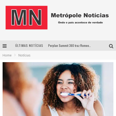
ÚLTIMAS NOTÍCIAS
Perplan Summit 360 traz Romeo Busarello a Uberlândia para debater o futuro dos negócios
Home
Notícias
Cantor Evandro Jr. na programação da Nova Sertaneja FM
Uberlândia recebe estreia nacional de espetáculo inspirado em episódio marcante da vida de Friedrich Nietzsche
Agosto Dourado: apoio, informação e acolhimento fortalecem o sucesso da amamentação