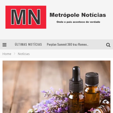
ÚLTIMAS NOTÍCIAS
Perplan Summit 360 traz Romeo Busarello a Uberlândia para debater o futuro dos negócios
Home
Notícias
Cantor Evandro Jr. na programação da Nova Sertaneja FM
Uberlândia recebe estreia nacional de espetáculo inspirado em episódio marcante da vida de Friedrich Nietzsche
Agosto Dourado: apoio, informação e acolhimento fortalecem o sucesso da amamentação