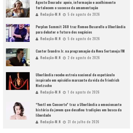
Agosto Dourado: apoio, informação e acolhimento
fortalecem o sucesso da amamentação
Redação-M.N
5 de agosto de 2026
Perplan Summit 360 traz Romeo Busarello a Uberlândia
para debater o futuro dos negócios
Redação-M.N
5 de agosto de 2026
Cantor Evandro Jr. na programação da Nova Sertaneja FM
Redação-M.N
2 de agosto de 2026
Uberlândia recebe estreia nacional de espetáculo
inspirado em episódio marcante da vida de Friedrich
Nietzsche
Redação-M.N
1 de agosto de 2026
“Yentl em Concerto” traz a Uberlândia a emocionante
história da jovem que desafiou tradições em busca da
liberdade
Redação-M.N
31 de julho de 2026