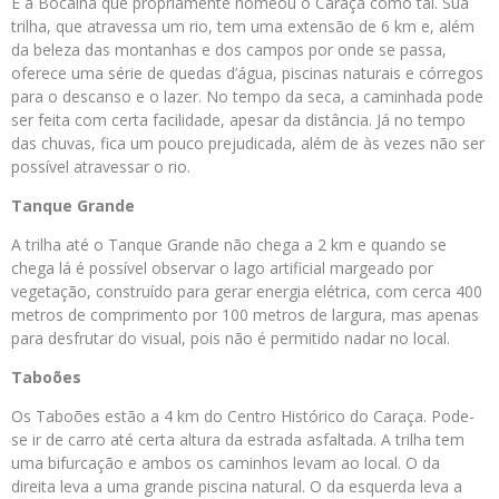
É a Bocaina que propriamente nomeou o Caraça como tal. Sua
trilha, que atravessa um rio, tem uma extensão de 6 km e, além
da beleza das montanhas e dos campos por onde se passa,
oferece uma série de quedas d’água, piscinas naturais e córregos
para o descanso e o lazer. No tempo da seca, a caminhada pode
ser feita com certa facilidade, apesar da distância. Já no tempo
das chuvas, fica um pouco prejudicada, além de às vezes não ser
possível atravessar o rio.
Tanque Grande
A trilha até o Tanque Grande não chega a 2 km e quando se
chega lá é possível observar o lago artificial margeado por
vegetação, construído para gerar energia elétrica, com cerca 400
metros de comprimento por 100 metros de largura, mas apenas
para desfrutar do visual, pois não é permitido nadar no local.
Taboões
Os Taboões estão a 4 km do Centro Histórico do Caraça. Pode-
se ir de carro até certa altura da estrada asfaltada. A trilha tem
uma bifurcação e ambos os caminhos levam ao local. O da
direita leva a uma grande piscina natural. O da esquerda leva a