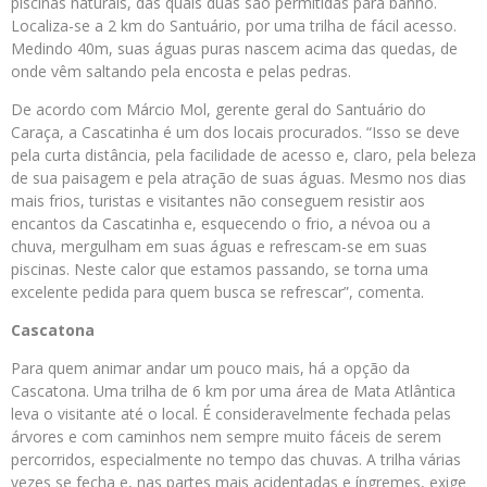
piscinas naturais, das quais duas são permitidas para banho.
Localiza-se a 2 km do Santuário, por uma trilha de fácil acesso.
Medindo 40m, suas águas puras nascem acima das quedas, de
onde vêm saltando pela encosta e pelas pedras.
De acordo com Márcio Mol, gerente geral do Santuário do
Caraça, a Cascatinha é um dos locais procurados. “Isso se deve
pela curta distância, pela facilidade de acesso e, claro, pela beleza
de sua paisagem e pela atração de suas águas. Mesmo nos dias
mais frios, turistas e visitantes não conseguem resistir aos
encantos da Cascatinha e, esquecendo o frio, a névoa ou a
chuva, mergulham em suas águas e refrescam-se em suas
piscinas. Neste calor que estamos passando, se torna uma
excelente pedida para quem busca se refrescar”, comenta.
Cascatona
Para quem animar andar um pouco mais, há a opção da
Cascatona. Uma trilha de 6 km por uma área de Mata Atlântica
leva o visitante até o local. É consideravelmente fechada pelas
árvores e com caminhos nem sempre muito fáceis de serem
percorridos, especialmente no tempo das chuvas. A trilha várias
vezes se fecha e, nas partes mais acidentadas e íngremes, exige