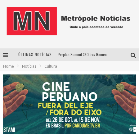
ÚLTIMAS NOTÍCIAS
Perplan Summit 360 traz Romeo Busarello a Uberlândia para debater o futuro dos negócios
Home
Notícias
Cultura
Cantor Evandro Jr. na programação da Nova Sertaneja FM
Uberlândia recebe estreia nacional de espetáculo inspirado em episódio marcante da vida de Friedrich Nietzsche
Agosto Dourado: apoio, informação e acolhimento fortalecem o sucesso da amamentação