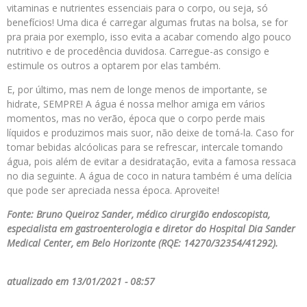
vitaminas e nutrientes essenciais para o corpo, ou seja, só
benefícios! Uma dica é carregar algumas frutas na bolsa, se for
pra praia por exemplo, isso evita a acabar comendo algo pouco
nutritivo e de procedência duvidosa. Carregue-as consigo e
estimule os outros a optarem por elas também.
E, por último, mas nem de longe menos de importante, se
hidrate, SEMPRE! A água é nossa melhor amiga em vários
momentos, mas no verão, época que o corpo perde mais
líquidos e produzimos mais suor, não deixe de tomá-la. Caso for
tomar bebidas alcóolicas para se refrescar, intercale tomando
água, pois além de evitar a desidratação, evita a famosa ressaca
no dia seguinte. A água de coco in natura também é uma delícia
que pode ser apreciada nessa época. Aproveite!
Fonte: Bruno Queiroz Sander, médico cirurgião endoscopista,
especialista em gastroenterologia e diretor do Hospital Dia Sander
Medical Center, em Belo Horizonte (RQE: 14270/32354/41292).
atualizado em 13/01/2021 - 08:57