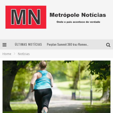
ÚLTIMAS NOTÍCIAS
Perplan Summit 360 traz Romeo Busarello a Uberlândia para debater o futuro dos negócios
Home
Notícias
Cantor Evandro Jr. na programação da Nova Sertaneja FM
Uberlândia recebe estreia nacional de espetáculo inspirado em episódio marcante da vida de Friedrich Nietzsche
Agosto Dourado: apoio, informação e acolhimento fortalecem o sucesso da amamentação