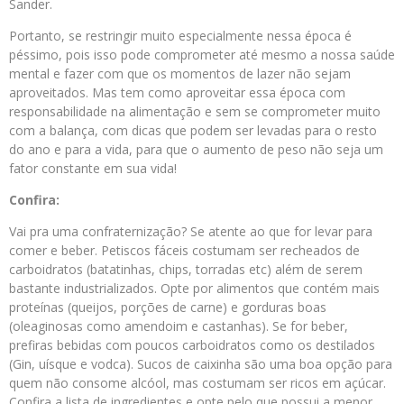
Sander.
Portanto, se restringir muito especialmente nessa época é
péssimo, pois isso pode comprometer até mesmo a nossa saúde
mental e fazer com que os momentos de lazer não sejam
aproveitados. Mas tem como aproveitar essa época com
responsabilidade na alimentação e sem se comprometer muito
com a balança, com dicas que podem ser levadas para o resto
do ano e para a vida, para que o aumento de peso não seja um
fator constante em sua vida!
Confira:
Vai pra uma confraternização? Se atente ao que for levar para
comer e beber. Petiscos fáceis costumam ser recheados de
carboidratos (batatinhas, chips, torradas etc) além de serem
bastante industrializados. Opte por alimentos que contém mais
proteínas (queijos, porções de carne) e gorduras boas
(oleaginosas como amendoim e castanhas). Se for beber,
prefiras bebidas com poucos carboidratos como os destilados
(Gin, uísque e vodca). Sucos de caixinha são uma boa opção para
quem não consome alcóol, mas costumam ser ricos em açúcar.
Confira a lista de ingredientes e opte pelo que possui a menor