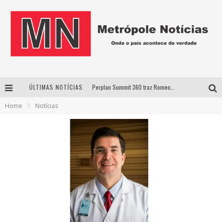
ÚLTIMAS NOTÍCIAS
Perplan Summit 360 traz Romeo Busarello a Uberlândia para debater o futuro dos negócios
Home
Notícias
Cantor Evandro Jr. na programação da Nova Sertaneja FM
Uberlândia recebe estreia nacional de espetáculo inspirado em episódio marcante da vida de Friedrich Nietzsche
Agosto Dourado: apoio, informação e acolhimento fortalecem o sucesso da amamentação