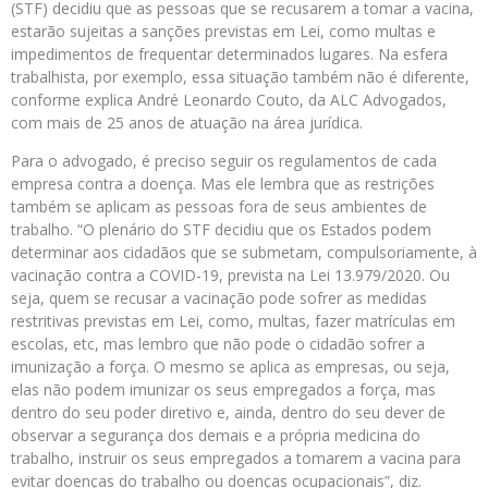
(STF) decidiu que as pessoas que se recusarem a tomar a vacina,
estarão sujeitas a sanções previstas em Lei, como multas e
impedimentos de frequentar determinados lugares. Na esfera
trabalhista, por exemplo, essa situação também não é diferente,
conforme explica André Leonardo Couto, da ALC Advogados,
com mais de 25 anos de atuação na área jurídica.
Para o advogado, é preciso seguir os regulamentos de cada
empresa contra a doença. Mas ele lembra que as restrições
também se aplicam as pessoas fora de seus ambientes de
trabalho. “O plenário do STF decidiu que os Estados podem
determinar aos cidadãos que se submetam, compulsoriamente, à
vacinação contra a COVID-19, prevista na Lei 13.979/2020. Ou
seja, quem se recusar a vacinação pode sofrer as medidas
restritivas previstas em Lei, como, multas, fazer matrículas em
escolas, etc, mas lembro que não pode o cidadão sofrer a
imunização a força. O mesmo se aplica as empresas, ou seja,
elas não podem imunizar os seus empregados a força, mas
dentro do seu poder diretivo e, ainda, dentro do seu dever de
observar a segurança dos demais e a própria medicina do
trabalho, instruir os seus empregados a tomarem a vacina para
evitar doenças do trabalho ou doenças ocupacionais”, diz.