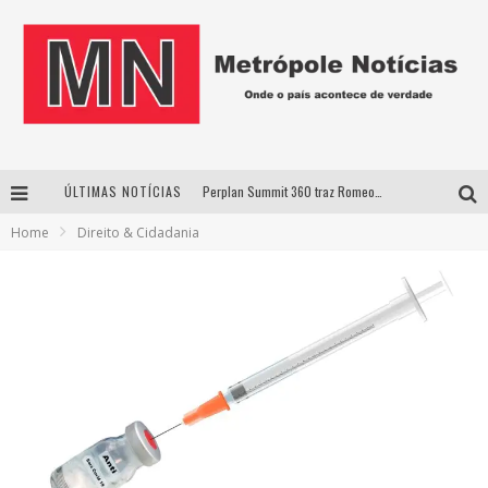
ÚLTIMAS NOTÍCIAS
Perplan Summit 360 traz Romeo Busarello a Uberlândia para debater o futuro dos negócios
Home
Direito & Cidadania
Cantor Evandro Jr. na programação da Nova Sertaneja FM
Uberlândia recebe estreia nacional de espetáculo inspirado em episódio marcante da vida de Friedrich Nietzsche
Agosto Dourado: apoio, informação e acolhimento fortalecem o sucesso da amamentação