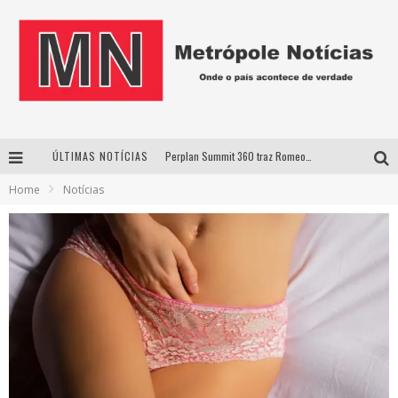
ÚLTIMAS NOTÍCIAS
Perplan Summit 360 traz Romeo Busarello a Uberlândia para debater o futuro dos negócios
Home
Notícias
Cantor Evandro Jr. na programação da Nova Sertaneja FM
Uberlândia recebe estreia nacional de espetáculo inspirado em episódio marcante da vida de Friedrich Nietzsche
Agosto Dourado: apoio, informação e acolhimento fortalecem o sucesso da amamentação