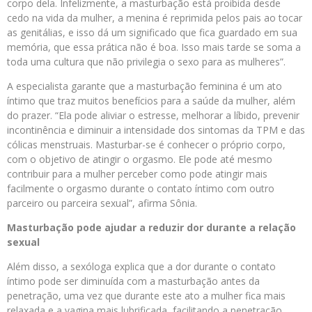
corpo dela. Infelizmente, a masturbação está proibida desde
cedo na vida da mulher, a menina é reprimida pelos pais ao tocar
as genitálias, e isso dá um significado que fica guardado em sua
memória, que essa prática não é boa. Isso mais tarde se soma a
toda uma cultura que não privilegia o sexo para as mulheres”.
A especialista garante que a masturbação feminina é um ato
íntimo que traz muitos benefícios para a saúde da mulher, além
do prazer. “Ela pode aliviar o estresse, melhorar a líbido, prevenir
incontinência e diminuir a intensidade dos sintomas da TPM e das
cólicas menstruais. Masturbar-se é conhecer o próprio corpo,
com o objetivo de atingir o orgasmo. Ele pode até mesmo
contribuir para a mulher perceber como pode atingir mais
facilmente o orgasmo durante o contato íntimo com outro
parceiro ou parceira sexual”, afirma Sônia.
Masturbação pode ajudar a reduzir dor durante a relação
sexual
Além disso, a sexóloga explica que a dor durante o contato
íntimo pode ser diminuída com a masturbação antes da
penetração, uma vez que durante este ato a mulher fica mais
relaxada e a vagina mais lubrificada, facilitando a penetração.