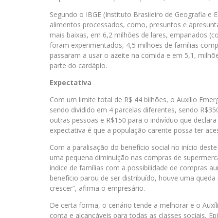
Segundo o IBGE (Instituto Brasileiro de Geografia e E
alimentos processados, como, presuntos e apresunta
mais baixas, em 6,2 milhões de lares, empanados (c
foram experimentados, 4,5 milhões de famílias comp
passaram a usar o azeite na comida e em 5,1, milhõ
parte do cardápio.
Expectativa
Com um limite total de R$ 44 bilhões, o Auxílio Emerge
sendo dividido em 4 parcelas diferentes, sendo R$3
outras pessoas e R$150 para o indivíduo que declara
expectativa é que a população carente possa ter ac
Com a paralisação do benefício social no início des
uma pequena diminuição nas compras de supermerca
índice de famílias com a possibilidade de compra
benefício parou de ser distribuído, houve uma qued
crescer”, afirma o empresário.
De certa forma, o cenário tende a melhorar e o Aux
conta e alcançáveis para todas as classes sociais, E