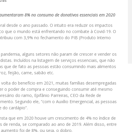
s aumentaram 8% no consumo de donativos essenciais em 2020
ral desde o ano passado. O intuito era reduzir os impactos
co que o mundo está enfrentando no combate à Covid-19. O
ontribuiu com 3,9% no fechamento do PIB (Produto Interno
a pandemia, alguns setores não param de crescer e vender os
stas. Incluídos na listagem de serviços essenciais, que não
s que de fato as pessoas estão consumindo mais alimentos
oz, feijão, carne, sabão etc.
 volta do benefício em 2021, muitas famílias desempregadas
 ter o poder de compra e conseguindo consumir até mesmo
resário do ramo, Epifânio Parreiras, CEO da Rede de
mento. Segundo ele, “com o Auxílio Emergencial, as pessoas
e do cardápio”.
onsta que em 2020 houve um crescimento de 4% no índice de
xas de renda, se comparado ao ano de 2019. Além disso, entre
o aumento foi de 8%, ou seja, o dobro.