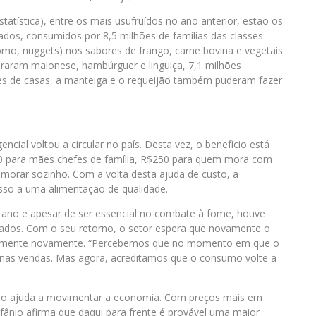
statística), entre os mais usufruídos no ano anterior, estão os
dos, consumidos por 8,5 milhões de famílias das classes
omo, nuggets) nos sabores de frango, carne bovina e vegetais
raram maionese, hambúrguer e linguiça, 7,1 milhões
es de casas, a manteiga e o requeijão também puderam fazer
ncial voltou a circular no país. Desta vez, o benefício está
50 para mães chefes de família, R$250 para quem mora com
 morar sozinho. Com a volta desta ajuda de custo, a
esso a uma alimentação de qualidade.
te ano e apesar de ser essencial no combate à fome, houve
dos. Com o seu retorno, o setor espera que novamente o
s aumente novamente. “Percebemos que no momento em que o
a nas vendas. Mas agora, acreditamos que o consumo volte a
ílio ajuda a movimentar a economia. Com preços mais em
pifânio afirma que daqui para frente é provável uma maior