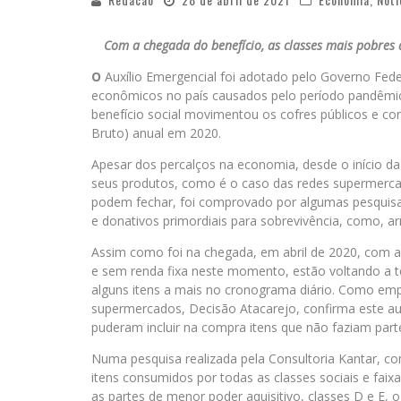
Com a chegada do benefício, as classes mais pobre
O
Auxílio Emergencial foi adotado pelo Governo Fede
econômicos no país causados pelo período pandêmi
benefício social movimentou os cofres públicos e c
Bruto) anual em 2020.
Apesar dos percalços na economia, desde o início d
seus produtos, como é o caso das redes supermercadi
podem fechar, foi comprovado por algumas pesquisa
e donativos primordiais para sobrevivência, como, arr
Assim como foi na chegada, em abril de 2020, com a
e sem renda fixa neste momento, estão voltando a
alguns itens a mais no cronograma diário. Como emp
supermercados, Decisão Atacarejo, confirma este au
puderam incluir na compra itens que não faziam part
Numa pesquisa realizada pela Consultoria Kantar, c
itens consumidos por todas as classes sociais e fai
as partes de menor poder aquisitivo, classes D e E, 