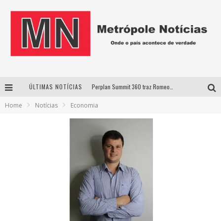
ÚLTIMAS NOTÍCIAS
Perplan Summit 360 traz Romeo Busarello a Uberlândia para debater o futuro dos negócios
Home
Notícias
Economia
Cantor Evandro Jr. na programação da Nova Sertaneja FM
Uberlândia recebe estreia nacional de espetáculo inspirado em episódio marcante da vida de Friedrich Nietzsche
Agosto Dourado: apoio, informação e acolhimento fortalecem o sucesso da amamentação