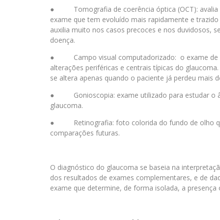
● Tomografia de coerência óptica (OCT): avalia o n
exame que tem evoluído mais rapidamente e trazido 
auxilia muito nos casos precoces e nos duvidosos,
doença.
● Campo visual computadorizado: o exame de cam
alterações periféricas e centrais típicas do glaucom
se altera apenas quando o paciente já perdeu mais d
● Gonioscopia: exame utilizado para estudar o ângu
glaucoma.
● Retinografia: foto colorida do fundo de olho qu
comparações futuras.
O diagnóstico do glaucoma se baseia na interpretaçã
dos resultados de exames complementares, e de dados
exame que determine, de forma isolada, a presença