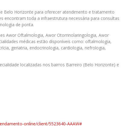
e Belo Horizonte para oferecer atendimento e tratamento
es encontram toda a infraestrutura necessária para consultas
nologia de ponta.
des Awor Oftalmologia, Awor Otorrinolaringologia, Awor
cialidades médicas estão disponíveis como: oftalmologia,
ícia, geriatria, endocrinologia, cardiologia, nefrologia,
alidade localizadas nos bairros Barreiro (Belo Horizonte) e
endamento-online/client/
5523640-AAAW#