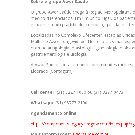
Sobre
o grupo
Awor Saúde
O grupo Awor Saúde chega à Região Metropolitana d
médico diferenciados. Em um único lugar, os pacient
e exames, com praticidade, conforto, qualidade e tec
Localizadas no Complexo Lifecenter, estão as unida
Mulher e Awor Longevidade. Neste local, várias espe
otorrinolaringologia, mastologia, ginecologia e obstetr
gastroenterologia e urologia.
A Awor Saúde conta também com unidades multiespeci
Eldorado (Contagem).
Call center:
(31) 3227-1000 ou (31) 3287-0473
Whatsapp:
(31) 98777-2100
Agendamento online:
https://components-legacy.
feegow.com/index.php/
ag
Mais informações:
aworsaude.com.br