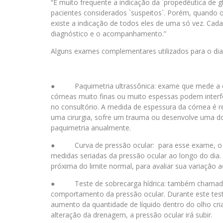
“É muito frequente a indicação da ´propedêutica de 
pacientes considerados `suspeitos´. Porém, quando o
existe a indicação de todos eles de uma só vez. Cad
diagnóstico e o acompanhamento.”
Alguns exames complementares utilizados para o di
● Paquimetria ultrassônica: exame que mede a es
córneas muito finas ou muito espessas podem interfe
no consultório. A medida de espessura da córnea é 
uma cirurgia, sofre um trauma ou desenvolve uma do
paquimetria anualmente.
● Curva de pressão ocular: para esse exame, o pa
medidas seriadas da pressão ocular ao longo do dia.
próxima do limite normal, para avaliar sua variação a
● Teste de sobrecarga hídrica: também chamado de 
comportamento da pressão ocular. Durante este teste
aumento da quantidade de líquido dentro do olho c
alteração da drenagem, a pressão ocular irá subir.