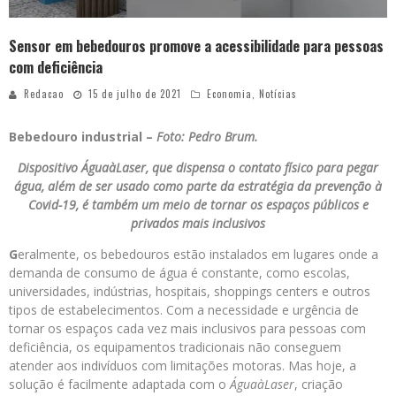
Sensor em bebedouros promove a acessibilidade para pessoas
com deficiência
Redacao
15 de julho de 2021
Economia
,
Notícias
Bebedouro industrial –
Foto: Pedro Brum.
Dispositivo ÁguaàLaser, que dispensa o contato físico para pegar
água, além de ser usado como parte da estratégia da prevenção à
Covid-19, é também um meio de tornar os espaços públicos e
privados mais inclusivos
G
eralmente, os bebedouros estão instalados em lugares onde a
demanda de consumo de água é constante, como escolas,
universidades, indústrias, hospitais, shoppings centers e outros
tipos de estabelecimentos. Com a necessidade e urgência de
tornar os espaços cada vez mais inclusivos para pessoas com
deficiência, os equipamentos tradicionais não conseguem
atender aos indivíduos com limitações motoras. Mas hoje, a
solução é facilmente adaptada com o
ÁguaàLaser
, criação