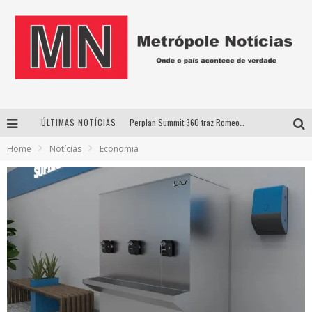
ÚLTIMAS NOTÍCIAS
Perplan Summit 360 traz Romeo Busarello a Uberlândia para debater o futuro dos negócios
Home
Notícias
Economia
Cantor Evandro Jr. na programação da Nova Sertaneja FM
Uberlândia recebe estreia nacional de espetáculo inspirado em episódio marcante da vida de Friedrich Nietzsche
Agosto Dourado: apoio, informação e acolhimento fortalecem o sucesso da amamentação